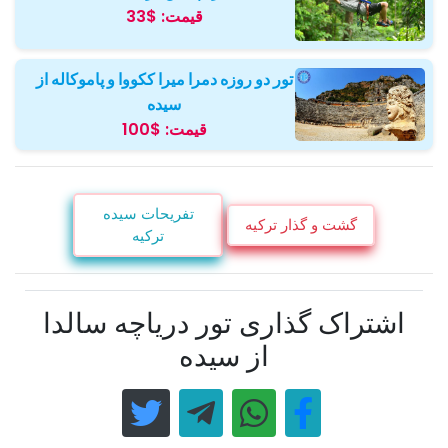
قیمت:
$33
تور دو روزه دمرا میرا ککووا و پاموکاله از
سیده
قیمت:
$100
تفریحات سیده
گشت و گذار ترکیه
ترکیه
اشتراک گذاری تور دریاچه سالدا
از سیده