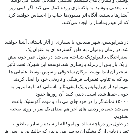
پوستی و بیماری های سیستم اسکلتی عضلانی است. می توانید
آب معدنی بنوشید. به پاکسازی روده کمک می کند. اگر کمی زیر
آبشارها بایستید، آنگاه اثر میلیون‌ها حباب را احساس خواهید کرد
که اثر هیدروماساژ را ایجاد می‌کنند.
در هیراپولیس، شهر مقدس، با بسیاری از آثار باستانی آشنا خواهید
شد. در زمان رومیان، به طور گسترده ای به عنوان یک
استراحتگاه بالنیولوژیک شناخته می شد. در طول عمر خود، بیش
از یک بار پس از زلزله بازسازی شد. توسعه این شهرک تحت تأثیر
تسخیر آن ابتدا توسط ترکان سلجوقی و سپس توسط عثمانی ها
بود که به تناوب تغییرات فرهنگی و تاریخی خود را ایجاد کردند.
می‌توانید از هیراپولیس، یک آمفی‌تئاتر باستانی که تا به امروز به
خوبی حفظ شده است، دیدن کنید. آن روزها حدود
۱۵۰۰۰ تماشاگر را در خود جای می داد و قوت آکوستیک باعث
می شد حتی در ردیف های آخر هم صدای یک نفر را روی صحنه
بشنویم.
در طول تور دریاچه سالدا و پاموکاله از سیده و سایر مناطق ،
تعداد زیادی از گردشگران به سر می برند ، که جالبترین بررسی ها