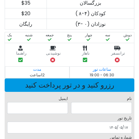
بزرگسالان
$35
کودکان (۴-۸ )
$20
نوزادان (۰ -۳)
رایگان
دوش
سه‌
چهار
پنج
جمعه
شنبه
یک
ترانسفر
ناهار
نوشیدنی
راهنما
ساعات تور
مدت
06:30 - 19:00
12ساعت
رزرو کنید و در تور پرداخت کنید
نام
ایمیل
تاریخ تور
شماره تماس