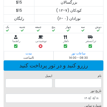
بزرگسالان
$15
کودکان (۷-۱۲ )
$15
نوزادان (۰ -۶)
رایگان
دوش
سه‌
چهار
پنج
جمعه
شنبه
یک
ترانسفر
ناهار
نوشیدنی
راهنما
ساعات تور
مدت
08:30 - 14:00
5ساعت
رزرو کنید و در تور پرداخت کنید
نام
ایمیل
تاریخ تور
شماره تماس