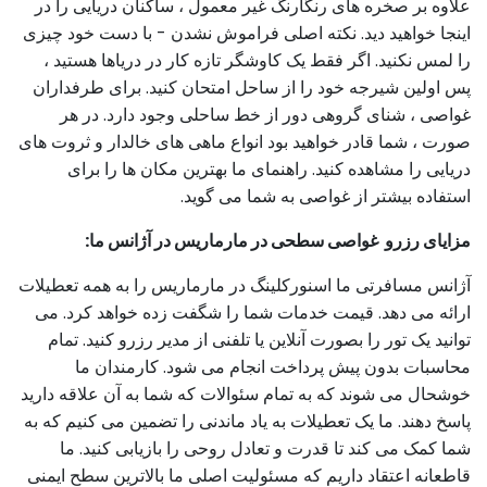
علاوه بر صخره های رنگارنگ غیر معمول ، ساکنان دریایی را در
اینجا خواهید دید. نکته اصلی فراموش نشدن - با دست خود چیزی
را لمس نکنید. اگر فقط یک کاوشگر تازه کار در دریاها هستید ،
پس اولین شیرجه خود را از ساحل امتحان کنید. برای طرفداران
غواصی ، شنای گروهی دور از خط ساحلی وجود دارد. در هر
صورت ، شما قادر خواهید بود انواع ماهی های خالدار و ثروت های
دریایی را مشاهده کنید. راهنمای ما بهترین مکان ها را برای
استفاده بیشتر از غواصی به شما می گوید.
مزایای رزرو غواصی سطحی در مارماریس در آژانس ما:
آژانس مسافرتی ما اسنورکلینگ در مارماریس را به همه تعطیلات
ارائه می دهد. قیمت خدمات شما را شگفت زده خواهد کرد. می
توانید یک تور را بصورت آنلاین یا تلفنی از مدیر رزرو کنید. تمام
محاسبات بدون پیش پرداخت انجام می شود. کارمندان ما
خوشحال می شوند که به تمام سئوالات که شما به آن علاقه دارید
پاسخ دهند. ما یک تعطیلات به یاد ماندنی را تضمین می کنیم که به
شما کمک می کند تا قدرت و تعادل روحی را بازیابی کنید. ما
قاطعانه اعتقاد داریم که مسئولیت اصلی ما بالاترین سطح ایمنی