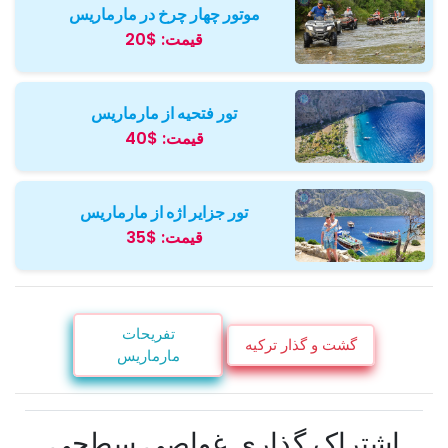
موتور چهار چرخ در مارماریس
قیمت:
$20
تور فتحیه از مارماریس
قیمت:
$40
تور جزایر اژه از مارماریس
قیمت:
$35
تفریحات
گشت و گذار ترکیه
مارماریس
اشتراک گذاری غواصی سطحی