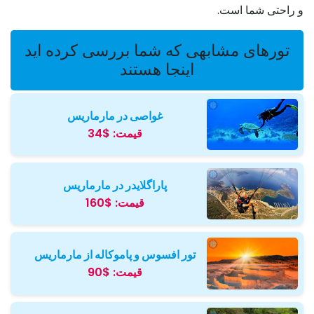
و راحتی شما است.
تورهای مشابهی که شما بررسی کرده اید
اینجا هستند
غواصی در مارماریس
قیمت:
$34
پاراگلایدر در مارماریس
قیمت:
$160
تور افسوس و پاموکاله از مارماریس
قیمت:
$90