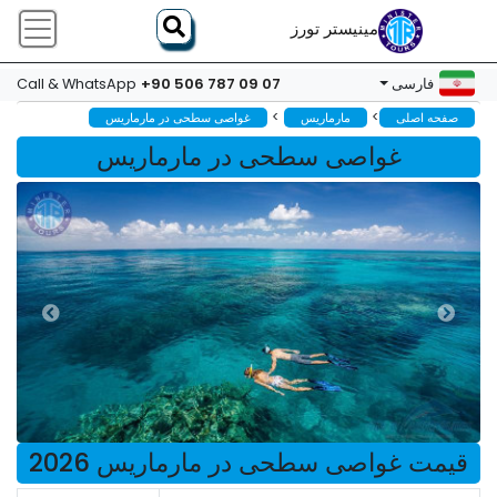
مینیستر تورز
+90 506 787 09 07
فارسی
Call & WhatsApp
>
>
صفحه اصلی
مارماریس
غواصی سطحی در مارماریس
غواصی سطحی در مارماریس
قیمت غواصی سطحی در مارماریس 2026