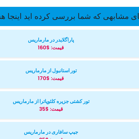
ی مشابهی که شما بررسی کرده اید اینجا ه
پاراگلایدر در مارماریس
قیمت:
$160
تور استانبول از مارماریس
قیمت:
$170
تور کشتی جزیره کلئوپاترا از مارماریس
قیمت:
$35
جیپ سافاری در مارماریس