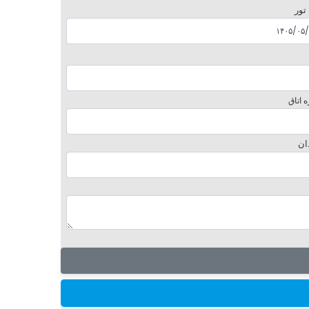
 تور
 اتاق
ان