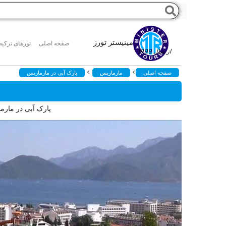
مینیستر تورز
صفحه اصلی
تورهای ترکیه
از سال 1999
>
>
صفحه اصلی
مارماریس
پارک آبی در مارماریس
پارک آبی در مارماریس با ۲۴ سرسره،محیطی روباز،مناسب برای کودکان و بز