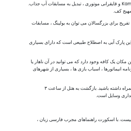
رغم تعداد زیاد بازدیدکنندگان ، تقریباً هیچ صف برای سواری وجود ندارد. برای طرفداران سرسره های بزرگ - سیاه چاله Kamikaze و قایقرانی موتوری ، تبدیل به مسابقات آب جذاب.
مهیج کف.
ریح ​​برای بزرگسالان می توان به بولینگ ، مسابقات
این پارک آبی به اصطلاح طبیعی است که دارای بسیاری
مکان یک کافه وجود دارد که می توانید در آن ناهار یا
مه انیماتورها ، اسباب بازی ها ، بسیاری از شهرهای
ارزش دارد که کت و مایو ، کلاه ، ضد آفتاب ، لباس خشک، دوربین یا دوربین فیلمبرداری ، پول برای نیازهای شخصی خود را به همراه داشته باشید. بازگشت به هتل از ساعت ۳
هداری وسایل است.
یست. با اسکورت راهنماهای مجرب فارسی زبان ،