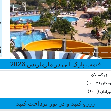
ش
ف
آ
قیمت پارک آبی در مارماریس 2026
بزرگسالان
دکان (۷-۱۲ )
وزادان (۰ -۶)
رزرو کنید و در تور پرداخت کنید