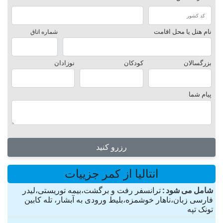
نام هتل یا محل اقامت
شماره اتاق
بزرگسالان
کودکان
نوزادان
پیام شما
رزرو کنید
انتالیا از کمر جزییات
شامل می شود
ترانسفر رفت و برگشت،بیمه توریستی،لیدر
فارسی زبان،ناهار خوشمزه،بلیط ورودی به آبشار، تله کابین
تونک تپه