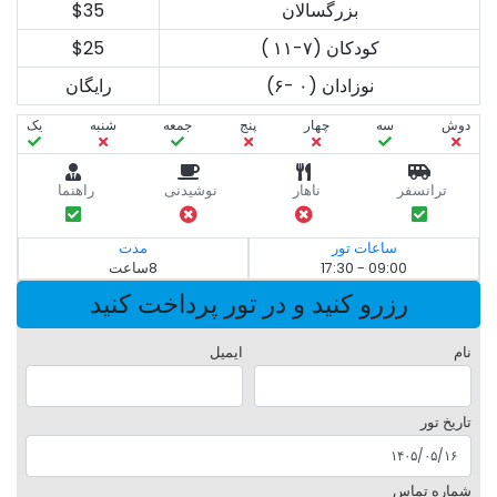
بزرگسالان
$35
کودکان (۷-۱۱ )
$25
نوزادان (۰ -۶)
رایگان
دوش
سه‌
چهار
پنج
جمعه
شنبه
یک
ترانسفر
ناهار
نوشیدنی
راهنما
ساعات تور
مدت
09:00 - 17:30
8ساعت
رزرو کنید و در تور پرداخت کنید
نام
ایمیل
تاریخ تور
شماره تماس