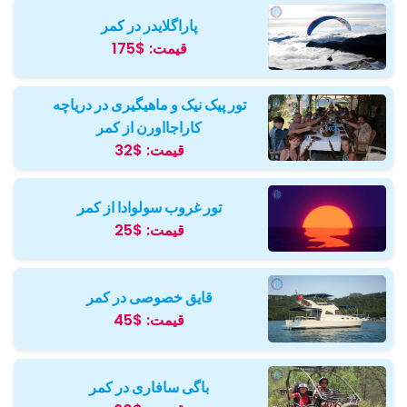
پاراگلایدر در کمر
قیمت:
$175
تور پیک نیک و ماهیگیری در دریاچه
کاراجااورن از کمر
قیمت:
$32
تور غروب سولوادا از کمر
قیمت:
$25
قایق خصوصی در کمر
قیمت:
$45
باگی سافاری در کمر