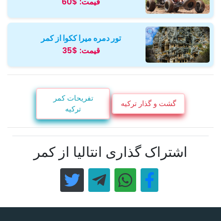
قیمت:
$60
تور دمره میرا ککوا از کمر
قیمت:
$35
تفریحات کمر
گشت و گذار ترکیه
ترکیه
اشتراک گذاری انتالیا از کمر