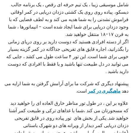
شامل موسیقی زیبا ، یک تیم حرفه ای رقص ، یک برنامه جالب
دیسکو،. پیاده روی روی یک کشتی دزدان دریایی در کمر اوقاتی
فراموش نشدنی را به شما هدیه می کند و به لطف فضایی که با
وجود دزدان دریایی برای شما ایجاد شده است - انیماتورها ، شما
به قرن ۱۷-۱۸ منتقل خواهید شد.
اگر از دسته افرادی هستید که دوست دارید بر روی دریای زمانی
را بگذرانید، اجاره قایق های تفریحی جداگانه در کمر گزینه بسیار
خوبی برای شما است. این تور ۴ ساعت طول می کشد ، جایی که
می توانید در دل طبیعت تنها باشید و یا فقط با افرادی که دوست
دارید باشید .
پیشنهاد دیگری که شرکت ما برای آرامش گرفتن به شما ارایه می
دهد
ماهیگیری در کمر
است.
علاوه بر این ، در طول تور مناظر خارق العاده ای را خواهید دید
که مسحورتان می کند ،شما با غذاهای ترکی و طبیعت کمر آشنا
خواهید شد. یکی از بخش های تور پیاده روی در قایق تفریحی
دزدان دریایی کمر دیدار از ویرانه های دو شهرک باستانی
(فاضلیس و المپ) را می باشد ، همچنین زمانی به شما داده می