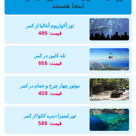
اینجا هستند
تور آکواریوم آنتالیا از کمر
قیمت:
$48
تله کابین در کمر
قیمت:
$65
موتور چهار چرخ و حمام در کمر
قیمت:
$40
تور لیمیرا دمره ککوا از کمر
قیمت:
$58