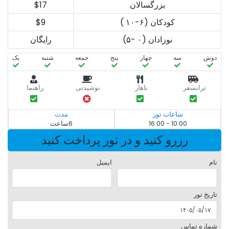
بزرگسالان
$17
کودکان (۶-۱۰ )
$9
نوزادان (۰ -۵)
رایگان
دوش
سه‌
چهار
پنج
جمعه
شنبه
یک
ترانسفر
ناهار
نوشیدنی
راهنما
ساعات تور
مدت
10:00 - 16:00
6ساعت
رزرو کنید و در تور پرداخت کنید
نام
ایمیل
تاریخ تور
شماره تماس