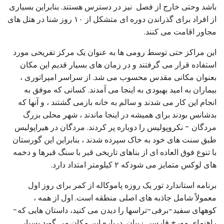
باشد وحتی خارج از فصل نیز در دسترس هستند. بنابراین بسیاری
از افراد برای گذراندن دوره ای متشکل از ۱۰ روز شنا در هتل های
مجاور اقامت می کنند.
این مراکز حتی توسط رومی ها به عنوان یک مرکز تفریحی مورد
استفاده قرار می گرفتند و در زمان های بسیار قدیم این مکان
بعنوان مکانی مقدس محسوب می شد. از سراسر امپراتوری ،
بیماران به امید بهبودی به اینجا می آمدند. کسانی که موفق به
انجام این کار می شدند و سالم به خانه بازمی گشتند ، و آنها که
بدشانس بودند برای همیشه در اینجا ماندند ، شهر محلی بزرگ
مردگان - نکروپولیس را دوباره پر کردند. مردگان در هیراپولیس
طبق سنت های خود به خاک سپرده شدند ، بنابراین این گورستان
با تنوع فوق العاده ای از بناهای تاریخی قبر با سنگ قبرها و دخمه
های لوکس متمایز می شودکه ۲ کیلومتر امتداد دارد.
برنامه استاندارد تور یک روزه پاموکاله از کمر برای روز اول
معمولاً شامل جاذبه های اصلی منطقه است. اول از همه ،
کوههای سفید-برفی-تراسها را دیدن می کنید، داستان هایی که-
راهنمای مورخ فارسی زیبان درباره این مکان می گوید بسیار