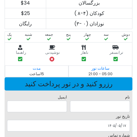
بزرگسالان
$34
کودکان (۴-۸ )
$25
نوزادان (۰ -۳)
رایگان
دوش
سه‌
چهار
پنج
جمعه
شنبه
یک
ترانسفر
ناهار
نوشیدنی
راهنما
ساعات تور
مدت
05:00 - 21:00
15ساعت
رزرو کنید و در تور پرداخت کنید
نام
ایمیل
تاریخ تور
شماره تماس