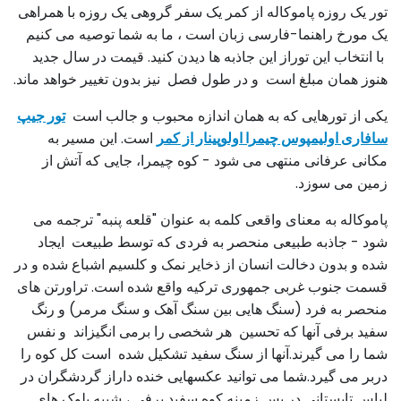
تور یک روزه پاموکاله از کمر یک سفر گروهی یک روزه با همراهی
یک مورخ راهنما-فارسی زبان است ، ما به شما توصیه می کنیم
با انتخاب این توراز این جاذبه ها دیدن کنید. قیمت در سال جدید
هنوز همان مبلغ است و در طول فصل نیز بدون تغییر خواهد ماند.
یکی از تورهایی که به همان اندازه محبوب و جالب است
تور جیپ
سافاری اولیمپوس چیمرا اولوپینار از کمر
است. این مسیر به
مکانی عرفانی منتهی می شود - کوه چیمرا، جایی که آتش از
زمین می سوزد.
پاموکاله به معنای واقعی کلمه به عنوان "قلعه پنبه" ترجمه می
شود - جاذبه طبیعی منحصر به فردی که توسط طبیعت ایجاد
شده و بدون دخالت انسان از ذخایر نمک و کلسیم اشباع شده و در
قسمت جنوب غربی جمهوری ترکیه واقع شده است. تراورتن های
منحصر به فرد (سنگ هایی بین سنگ آهک و سنگ مرمر) و رنگ
سفید برفی آنها که تحسین هر شخصی را برمی انگیزاند و نفس
شما را می گیرند.آنها از سنگ سفید تشکیل شده است کل کوه را
دربر می گیرد.شما می توانید عکسهایی خنده داراز گردشگران در
لباس تابستانی در پس زمینه کوه سفید برفی ، شبیه بلوک های