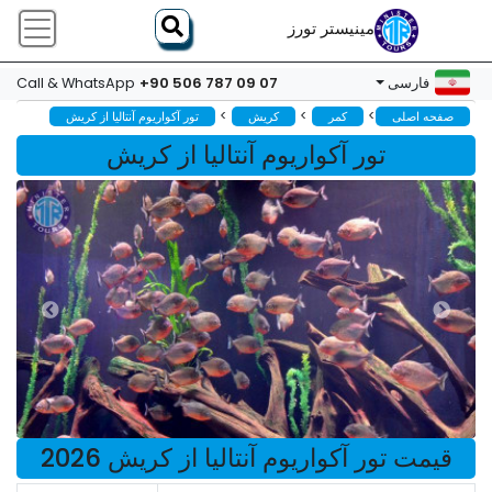
مینیستر تورز
+90 506 787 09 07
فارسی
Call & WhatsApp
>
>
>
صفحه اصلی
کمر
کریش
تور آکواریوم آنتالیا از کریش
تور آکواریوم آنتالیا از کریش
قیمت تور آکواریوم آنتالیا از کریش 2026