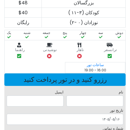
بزرگسالان
$48
کودکان (۳-۱۱ )
$40
نوزادان (۰ -۲)
رایگان
دوش
سه‌
چهار
پنج
جمعه
شنبه
یک
ترانسفر
ناهار
نوشیدنی
راهنما
ساعات تور
16.00 - 19.00
رزرو کنید و در تور پرداخت کنید
نام
ایمیل
تاریخ تور
شماره تماس