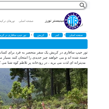
مینیستر تورز
صفحه اصلی
تورهای ترکیه
از سال 1999
>
>
>
صفحه اصلی
کمر
کریش
تور جیپ سافاری در کری
تور جیپ سافاری در کریش یک سفر منحصر به فرد برای کسانی ا
مدیترانه ای لذت می برید ، در رودخانه پر تلاطم کوه شنا می