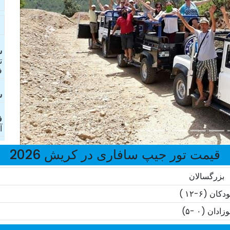
ش
ت
ف
ش
ف
آ
قیمت تور جیپ سافاری در کریش 2026
بزرگسالان
دکان (۶-۱۲ )
وزادان (۰ -۵)