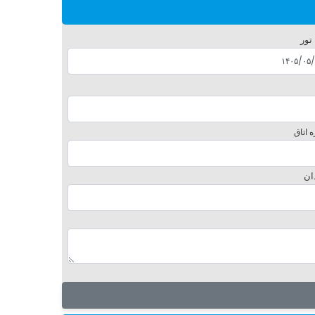
 تور
 اتاق
ان