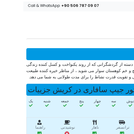
+90 506 787 09 07
Call & WhatsApp
دسته از گردشگرانی که از روند یکنواخت و کسل کننده زندگی
پیاده روی ، با ۴x۴ قدرتمند و قابل حرکت در جاده های پر پیچ و خم کوهستان سوار می شوید ، از مناظر خیره کننده طبیعت
دنی و تقویت قدرت نشاط را برای مدت طولانی به شما می دهد.
ور جیپ سافاری در کریش جزییات
وش
سه‌
چهار
پنج
جمعه
شنبه
یک
ترانسفر
ناهار
نوشیدنی
راهنما