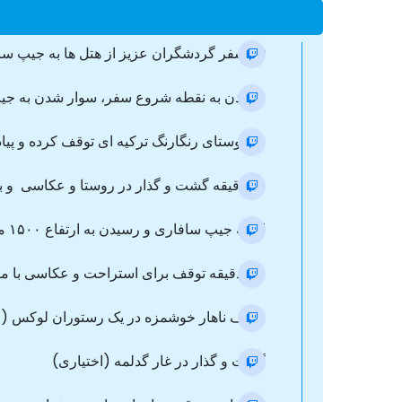
ترانسفر گردشگران عزیز از هتل ها به جیپ س
رسیدن به نقطه شروع سفر، سوار شدن به جیپ
در روستای رنگارنگ ترکیه ای توقف کرده و پیاد
۳۰ دقیقه گشت و گذار در روستا و عکاسی و بازدید از درخت افسانه ای کمر چینار با بیش از دوهزار سال قدمت
ادامه جیپ سافاری و رسیدن به ارتفاع ۱۵۰۰ متری از سطح دریا به سمت نقطه اواجیک
۲۰ دقیقه توقف برای استراحت و عکاسی با مناظر بی نظیر دریای کمر و مدیترانه
صرف ناهار خوشمزه در یک رستوران لوکس (قزل آ
گشت و گذار در غار گدلمه (اختیاری)