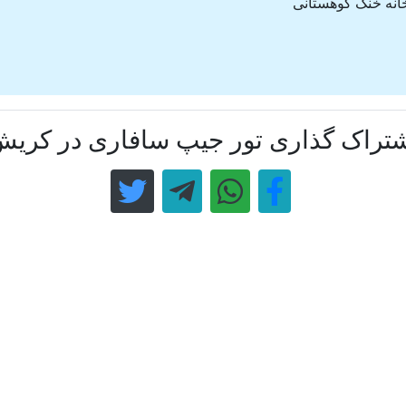
انه خنک کوهستانی
تراک گذاری تور جیپ سافاری در کری