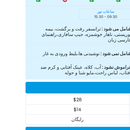
ساعات تور
09:30 - 15:30
امل می شود
ترانسفر رفت و برگشت، بیمه
وریستی، ناهار خوشمزه، جیپ سافاری،راهنمای
ارسی زبان
امل نمی شود
نوشیدنی ها،بلیط ورودی به غار
راموش نشود
آب، کلاه، عینک آفتابی و کرم ضد
فتاب، لباس‌ راحت،مایو شنا و حوله
$28
$14
رایگان