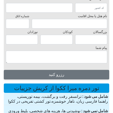
نام هتل یا محل اقامت
شماره اتاق
بزرگسالان
کودکان
نوزادان
پیام شما
رزرو کنید
تور دمره میرا ککوا از کریش جزییات
شامل می شود
ترانسفر رفت و برگشت، بیمه توریستی،
راهنما فارسی زبان، ناهار خوشمزه،تور کشتی تفریحی در ککوا
شامل نمی شود
نوشیدنی ها، هزینه های شخصی، بلیط ورودی