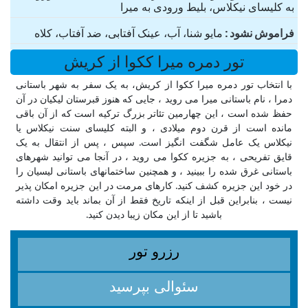
به کلیسای نیکلاس، بلیط ورودی به میرا
فراموش نشود
مایو شنا، آب، عینک آفتابی، ضد آفتاب، کلاه
تور دمره میرا ککوا از کریش
با انتخاب تور دمره میرا ککوا از کریش، به یک سفر به شهر باستانی
دمرا ، نام باستانی میرا می روید ، جایی که هنوز قبرستان لیکیان در آن
حفظ شده است ، این چهارمین تئاتر بزرگ ترکیه است که از آن باقی
مانده است از قرن دوم میلادی ، و البته کلیسای سنت نیکلاس یا
نیکلاس یک عامل شگفت انگیز است. سپس ، پس از انتقال به یک
قایق تفریحی ، به جزیره ککوا می روید ، در آنجا می توانید شهرهای
باستانی غرق شده را ببینید ، و همچنین ساختمانهای باستانی لیسیان را
در خود این جزیره کشف کنید. کارهای مرمت در این جزیره امکان پذیر
نیست ، بنابراین قبل از اینکه تاریخ فقط از آن بماند باید وقت داشته
باشید تا از این مکان زیبا دیدن کنید.
رزرو تور
سئوالی بپرسید