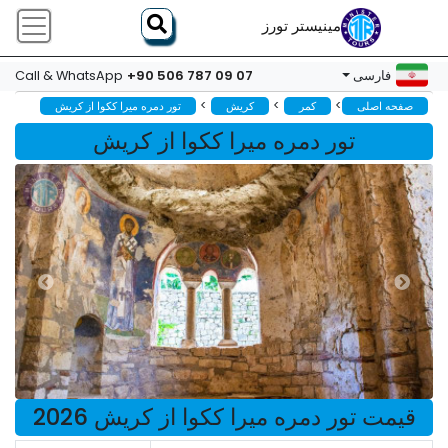
مینیستر تورز
+90 506 787 09 07
فارسی
Call & WhatsApp
>
>
>
صفحه اصلی
کمر
کریش
تور دمره میرا ککوا از کریش
تور دمره میرا ککوا از کریش
قیمت تور دمره میرا ککوا از کریش 2026