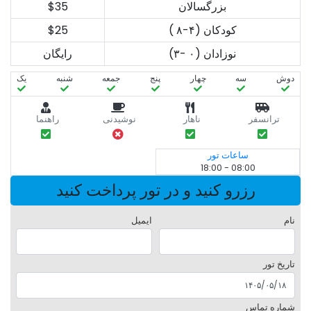
بزرگسالان
$35
کودکان (۴-۸ )
$25
نوزادان (۰ -۳)
رایگان
دوش
سه‌
چهار
پنج
جمعه
شنبه
یک
ترانسفر
ناهار
نوشیدنی
راهنما
ساعات تور
08:00 - 18:00
رزرو کنید و در تور پرداخت کنید
نام
ایمیل
تاریخ تور
شماره تماس