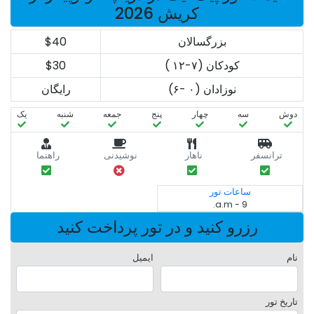
کریش 2026
بزرگسالان
$40
کودکان (۷-۱۲ )
$30
نوزادان (۰ -۶)
رایگان
دوش
سه‌
چهار
پنج
جمعه
شنبه
یک
ترانسفر
ناهار
نوشیدنی
راهنما
ساعات تور
9 - a.m.
رزرو کنید و در تور پرداخت کنید
نام
ایمیل
تاریخ تور