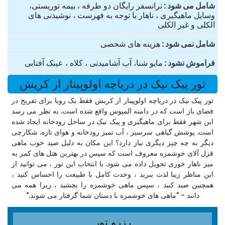
شامل می شود
ترانسفر رایگان دو طرفه ، بیمه توریستی،
وسایل ماهیگیری ، ناهار با توجه به فهرست ، نوشیدنی های
الکلی و غیر الکلی
شامل نمی شود
هزینه های شخصی
فراموش نشود
مایو شنا، آب آشامیدنی ، کلاه ، عینک آفتابی
تور پیک نیک در دریاچه اولوپینار از کریش
تور پیک نیک در دریاچه اولوپینار از کریش فقط یک رویا برای تفریح ​​در
فضای باز است که در دامنه المپوس واقع شده است. به نظر می رسد
این شهر فقط برای ماهیگیری و پیک نیک در ساحل رودخانه ایجاد شده
است. پوشش گیاهی سرسبز ، آب تمیز رودخانه و هوای تازه. شکارچی
دیگر به چه چیز دیگری نیاز دارد؟ این مکان به دلیل صید خوب ماهی
قزل آلای خوشمزه معروف است که سپس در بهترین هتل های کمر به
میز ناهار خوری تحویل داده می شود. با انتخاب این تور ، می توانید از
این مناظر زیبا لذت ببرید ، وحدت کامل با طبیعت را احساس کنید ،
همچنین صید کنید ، سپس ماهی خوشمزه را بچشید ، زیرا همه می
دانند - "ماهی های خوشمزه با دستان شما گرفتار می شوند."
رزرو تور