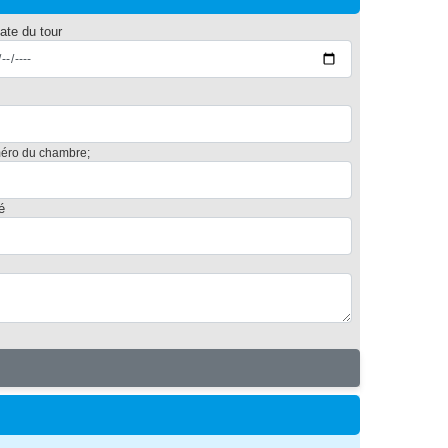
ate du tour
éro du chambre;
é