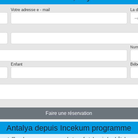
Votre adresse e - mail
La d
Num
Enfant
Béb
Faire une réservation
Antalya depuis Incekum programme