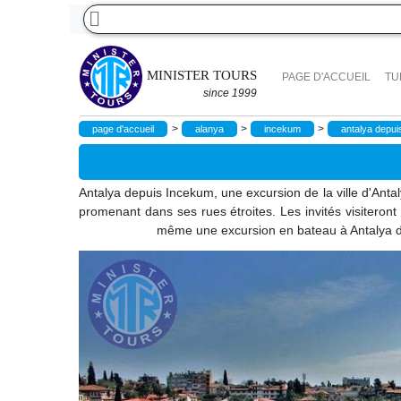
MINISTER TOURS
PAGE D'ACCUEIL
TU
since 1999
>
>
>
page d'accueil
alanya
incekum
antalya depu
Antalya depuis Incekum, une excursion de la ville d'Anta
promenant dans ses rues étroites. Les invités visiteront 
même une excursion en bateau à Antalya da