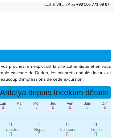
Call & WhatsApp
+90 506 771 09 07
vos proches, en explorant la ville authentique et en vous
omparable cascade de Duden, les minarets ondulés locaux et
beaucoup d'impressions de cette excursion.
Antalya depuis Incekum détails
Lun
Mar
Mer
Jeu
Ven
Sam
Dim
Transfert
Repas
Boissons
Guide