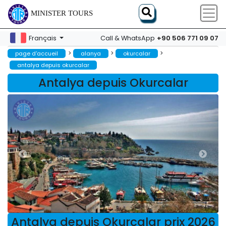
MINISTER TOURS
+90 506 771 09 07
Français
Call & WhatsApp
>
>
>
page d'accueil
alanya
okurcalar
antalya depuis okurcalar
Antalya depuis Okurcalar
Antalya depuis Okurcalar prix 2026