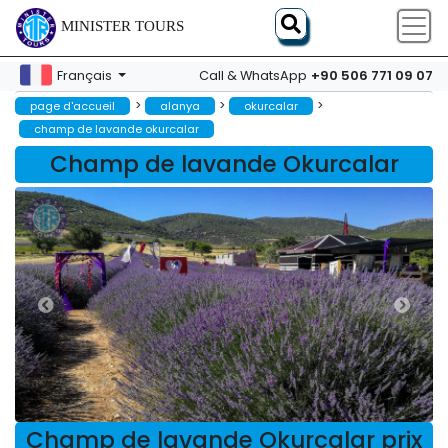
MINISTER TOURS
+90 506 771 09 07
Français
Call & WhatsApp
>
>
>
page d'accueil
alanya
okurcalar
champ de lavande okurcalar
Champ de lavande Okurcalar
Champ de lavande Okurcalar prix