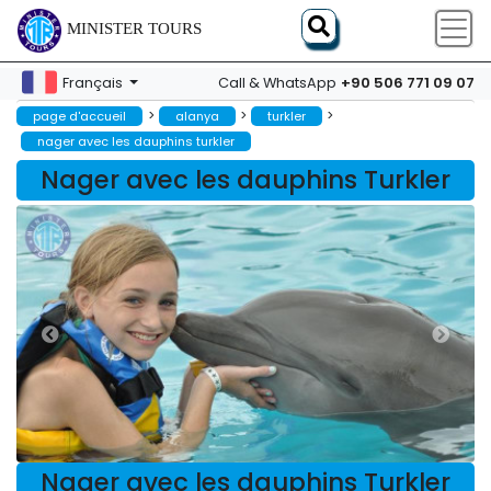
MINISTER TOURS
+90 506 771 09 07
Français
Call & WhatsApp
>
>
>
page d'accueil
alanya
turkler
nager avec les dauphins turkler
Nager avec les dauphins Turkler
Nager avec les dauphins Turkler