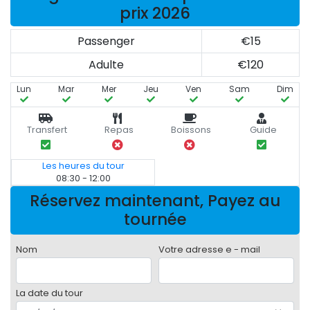
prix 2026
Passenger
€15
Adulte
€120
Lun
Mar
Mer
Jeu
Ven
Sam
Dim
Transfert
Repas
Boissons
Guide
Les heures du tour
08:30 - 12:00
Réservez maintenant, Payez au
tournée
Nom
Votre adresse e - mail
La date du tour