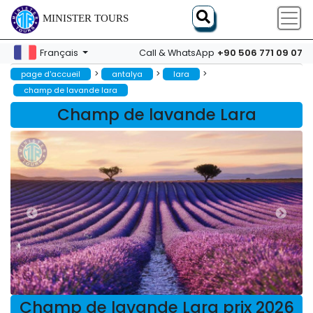
MINISTER TOURS
+90 506 771 09 07
Français
Call & WhatsApp
>
>
>
page d'accueil
antalya
lara
champ de lavande lara
Champ de lavande Lara
Champ de lavande Lara prix 2026