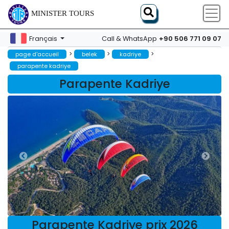
MINISTER TOURS
+90 506 771 09 07
Français
Call & WhatsApp
>
>
>
page d'accueil
belek
kadriye
parapente kadriye
Parapente Kadriye
Parapente Kadriye prix 2026