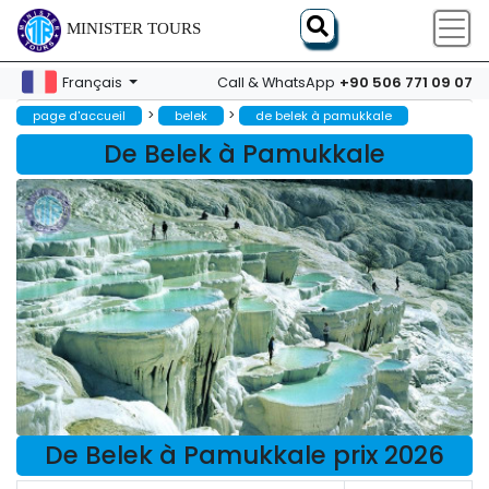
MINISTER TOURS
+90 506 771 09 07
Français
Call & WhatsApp
>
>
page d'accueil
belek
de belek à pamukkale
De Belek à Pamukkale
De Belek à Pamukkale prix 2026