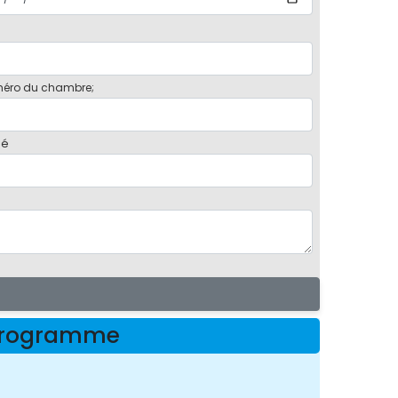
éro du chambre;
bé
e programme