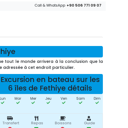
+90 506 771 09 07
Call & WhatsApp
thiye
que tout le monde arrivera à la conclusion que la
re adressée à cet endroit particulier.
Excursion en bateau sur les
6 îles de Fethiye détails
Lun
Mar
Mer
Jeu
Ven
Sam
Dim
Transfert
Repas
Boissons
Guide