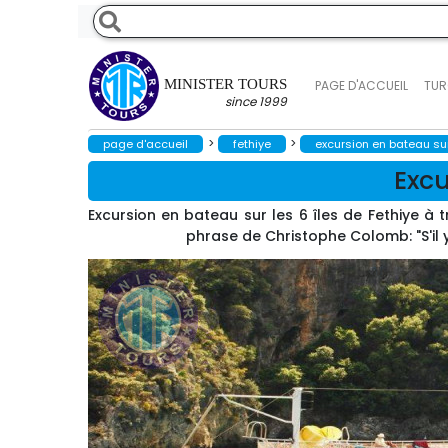
MINISTER TOURS
PAGE D'ACCUEIL
TUR
since 1999
>
>
page d'accueil
fethiye
excursion en bateau sur 
Excu
Excursion en bateau sur les 6 îles de Fethiye à 
phrase de Christophe Colomb: "S'il y 