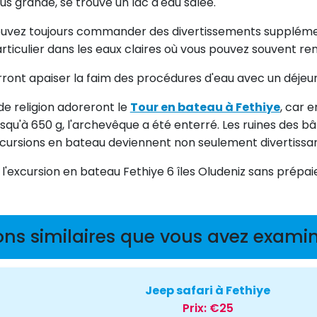
us grande, se trouve un lac d'eau salée.
ouvez toujours commander des divertissements supplémentair
ticulier dans les eaux claires où vous pouvez souvent re
rront apaiser la faim des procédures d'eau avec un déjeun
de religion adoreront le
Tour en bateau à Fethiye
, car e
 jusqu'à 650 g, l'archevêque a été enterré. Les ruines des
excursions en bateau deviennent non seulement divertissan
l'excursion en bateau Fethiye 6 îles Oludeniz sans prépai
ons similaires que vous avez examin
Jeep safari à Fethiye
Prix:
€25