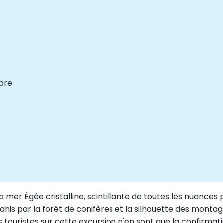
ibre
la mer Égée cristalline, scintillante de toutes les nuances 
vahis par la forêt de conifères et la silhouette des monta
es touristes sur cette excursion n'en sont que la confirmati