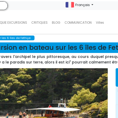
Français
QUIE EXCURSIONS
CRITIQUES
BLOG
COMMUNICATION
Villes
les 6 îles de fethiye
rsion en bateau sur les 6 îles de Fe
travers l'archipel le plus pittoresque, au cours duquel pres
a le paradis sur terre, alors il est ici" pourrait calmement êt