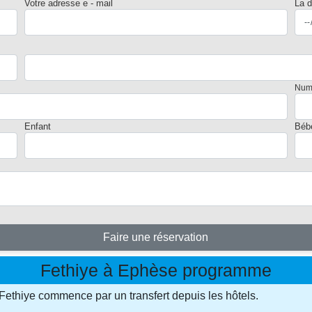
Votre adresse e - mail
La d
Num
Enfant
Béb
Faire une réservation
Fethiye à Ephèse programme
ethiye commence par un transfert depuis les hôtels.