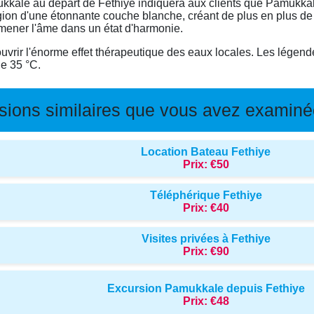
kale au départ de Fethiye indiquera aux clients que Pamukkale
gion d'une étonnante couche blanche, créant de plus en plus de
amener l'âme dans un état d'harmonie.
uvrir l'énorme effet thérapeutique des eaux locales. Les légende
de 35 °C.
sions similaires que vous avez examinée
Location Bateau Fethiye
Prix:
€50
Téléphérique Fethiye
Prix:
€40
Visites privées à Fethiye
Prix:
€90
Excursion Pamukkale depuis Fethiye
Prix:
€48