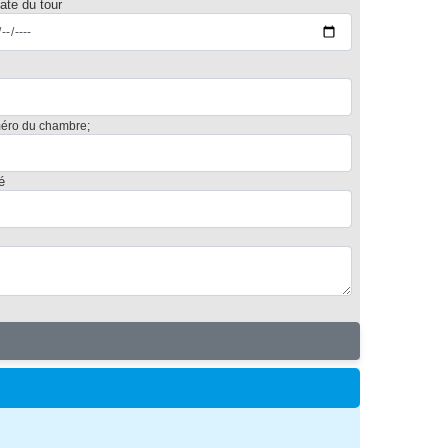
ate du tour
éro du chambre;
é