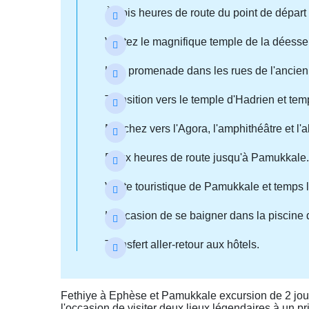
À trois heures de route du point de départ 
Visitez le magnifique temple de la déess
Une promenade dans les rues de l'ancienn
Transition vers le temple d'Hadrien et temp
Marchez vers l'Agora, l'amphithéâtre et l'
Deux heures de route jusqu'à Pamukkale.
Visite touristique de Pamukkale et temps l
L'occasion de se baigner dans la piscine 
Transfert aller-retour aux hôtels.
Fethiye à Ephèse et Pamukkale excursion de 2 jours 
l'occasion de visiter deux lieux légendaires à un p