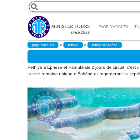
MINISTER TOURS
PAGE D'ACCUEIL
TU
since 1999
>
>
page d'accueil
fethiye
fethiye à ephèse
Fethiye à Ephèse et Pamukkale 2 jours de circuit, c'est 
la ville romaine unique d'Éphèse et regarderont la sep