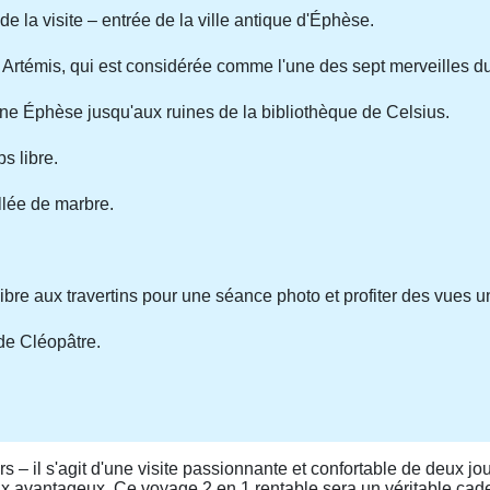
de la visite – entrée de la ville antique d'Éphèse.
e Artémis, qui est considérée comme l'une des sept merveilles 
e Éphèse jusqu'aux ruines de la bibliothèque de Celsius.
s libre.
allée de marbre.
ibre aux travertins pour une séance photo et profiter des vues u
de Cléopâtre.
– il s'agit d'une visite passionnante et confortable de deux jou
rix avantageux. Ce voyage 2 en 1 rentable sera un véritable cad