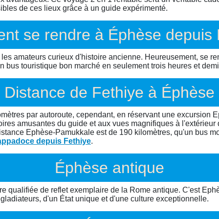
ibles de ces lieux grâce à un guide expérimenté.
t se rendre à Éphèse depuis 
 les amateurs curieux d'histoire ancienne. Heureusement, se rend
 un bus touristique bon marché en seulement trois heures et demi
Distance de Fethiye à Éphèse
lomètres par autoroute, cependant, en réservant une excursion
res amusantes du guide et aux vues magnifiques à l'extérieur du l
 la distance Ephèse-Pamukkale est de 190 kilomètres, qu'un bus m
ppadoce depuis Fethiye
.
Éphèse antique
 être qualifiée de reflet exemplaire de la Rome antique. C'est Ep
adiateurs, d'un État unique et d'une culture exceptionnelle.