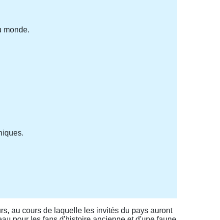
du monde.
niques.
rs, au cours de laquelle les invités du pays auront
eau pour les fans d'histoire ancienne et d'une faune