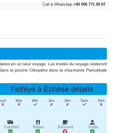
Call & WhatsApp
+90 506 771 09 07
aires en un seul voyage. Les invités du voyage visiteront
t dans la piscine Cléopâtre dans la charmante Pamukkale
Fethiye à Ephèse détails
Lun
Mar
Mer
Jeu
Ven
Sam
Dim
Transfert
Repas
Boissons
Guide