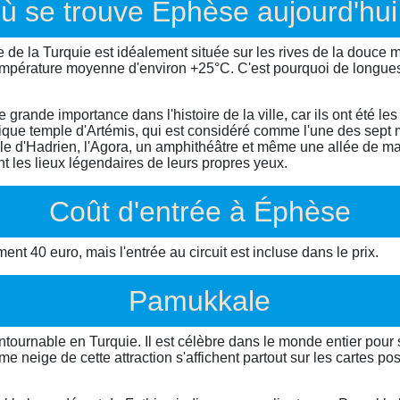
ù se trouve Éphèse aujourd'hui
e de la Turquie est idéalement située sur les rives de la douce 
 température moyenne d'environ +25°C. C'est pourquoi de longu
 grande importance dans l'histoire de la ville, car ils ont été l
nifique temple d'Artémis, qui est considéré comme l'une des sep
emple d'Hadrien, l'Agora, un amphithéâtre et même une allée de 
nt les lieux légendaires de leurs propres yeux.
Coût d'entrée à Éphèse
nt 40 euro, mais l'entrée au circuit est incluse dans le prix.
Pamukkale
ontournable en Turquie. Il est célèbre dans le monde entier p
eige de cette attraction s'affichent partout sur les cartes post