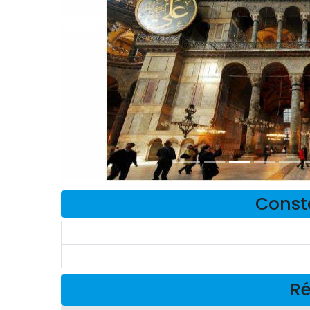
Const
Ré