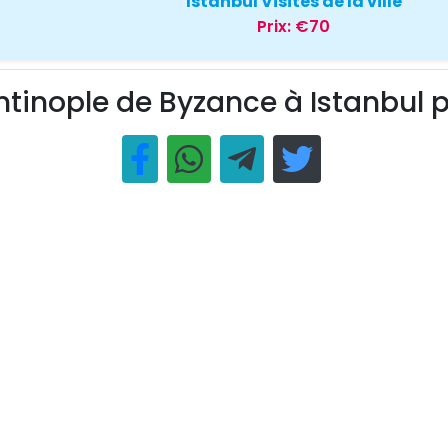
Istanbul Visites de la ville
Prix:
€70
tinople de Byzance à Istanbul 