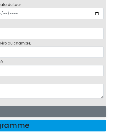
date du tour
éro du chambre;
bé
rogramme