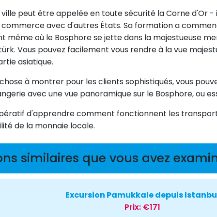
a ville peut être appelée en toute sécurité la Corne d'Or - 
t du commerce avec d'autres États. Sa formation a commen
oint même où le Bosphore se jette dans la majestueuse mer
atürk. Vous pouvez facilement vous rendre à la vue maje
rtie asiatique.
chose à montrer pour les clients sophistiqués, vous pouve
Mangerie avec une vue panoramique sur le Bosphore, ou ess
 impératif d'apprendre comment fonctionnent les transpor
bilité de la monnaie locale.
ons similaires que vous avez examin
Excursion Pamukkale depuis Istanbu
Prix:
€171