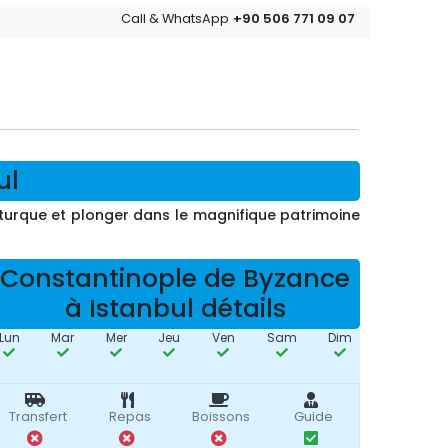
+90 506 771 09 07
Call & WhatsApp
ul
 turque et plonger dans le magnifique patrimoine
Constantinople de Byzance
à Istanbul détails
Lun
Mar
Mer
Jeu
Ven
Sam
Dim
Transfert
Repas
Boissons
Guide