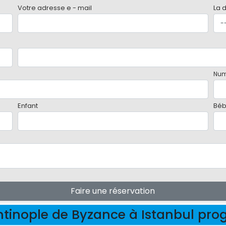
Votre adresse e - mail
La 
Num
Enfant
Bé
Faire une réservation
tinople de Byzance à Istanbul p