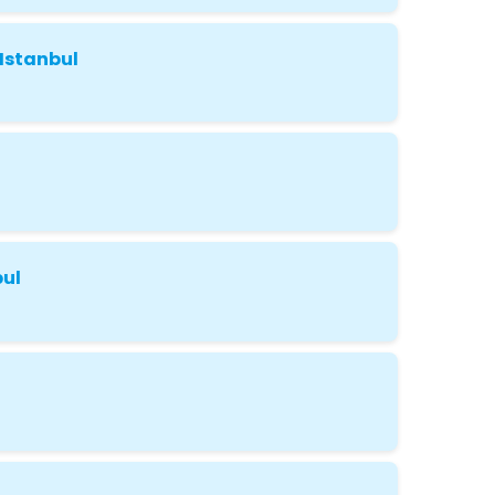
 Istanbul
bul