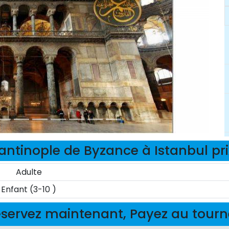
antinople de Byzance à Istanbul pri
Adulte
Enfant (3-10 )
servez maintenant, Payez au tour