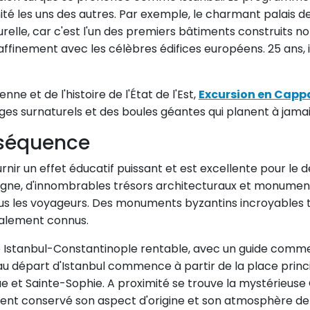
té les uns des autres. Par exemple, le charmant palais de
ulturelle, car c'est l'un des premiers bâtiments construits n
raffinement avec les célèbres édifices européens. 25 ans, i
nne et de l'histoire de l'État de l'Est,
Excursion en Capp
es surnaturels et des boules géantes qui planent à jamais
 séquence
urnir un effet éducatif puissant et est excellente pour l
 règne, d'innombrables trésors architecturaux et monume
ous les voyageurs. Des monuments byzantins incroyables te
ialement connus.
Istanbul-Constantinople rentable, avec un guide commen
 départ d'Istanbul commence à partir de la place principa
 et Sainte-Sophie. A proximité se trouve la mystérieuse C
ment conservé son aspect d'origine et son atmosphère de