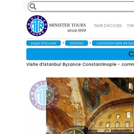
MINISTER TOURS
PAGE D'ACCUEIL
TUR
since 1999
>
>
page d'accueil
istanbul
constantinople de byz
C
Visite d'Istanbul Byzance Constantinople - comm