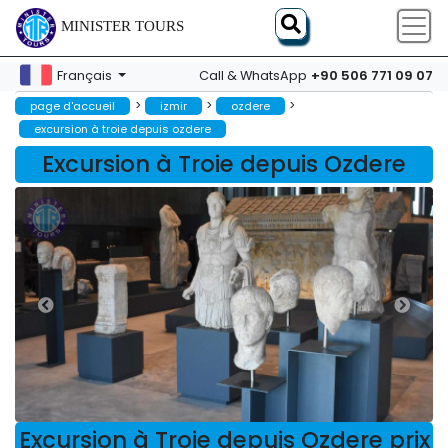
MINISTER TOURS
+90 506 771 09 07
Français
Call & WhatsApp
>
>
>
page d'accueil
izmir
ozdere
excursion à troie depuis ozdere
Excursion à Troie depuis Ozdere
Excursion à Troie depuis Ozdere prix