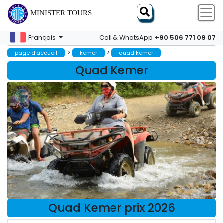
MINISTER TOURS
+90 506 771 09 07
Français
Call & WhatsApp
>
>
page d'accueil
kemer
quad kemer
Quad Kemer
Quad Kemer prix 2026