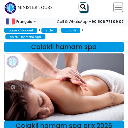
MINISTER TOURS
+90 506 771 09 07
Français
Call & WhatsApp
>
>
>
page d'accueil
side
colakli
colakli hamam spa
Colakli hamam spa
Colakli hamam spa prix 2026