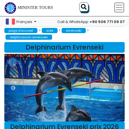
MINISTER TOURS
+90 506 771 09 07
Français
Call & WhatsApp
>
>
>
page d'accueil
side
evrenseki
delphinarium evrenseki
Delphinarium Evrenseki
Delphinarium Evrenseki prix 2026