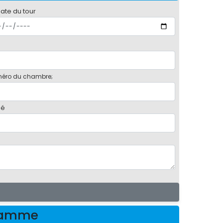
date du tour
éro du chambre;
bé
gramme