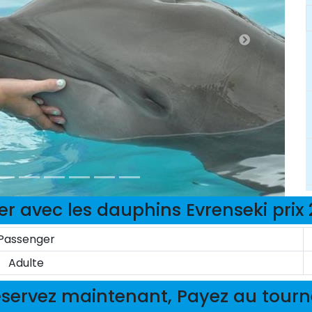
r avec les dauphins Evrenseki prix
Passenger
Adulte
servez maintenant, Payez au tour