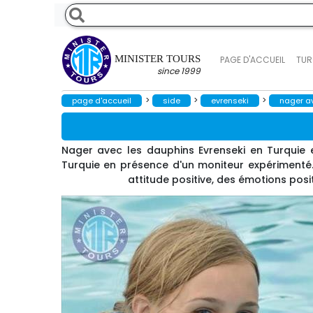
MINISTER TOURS
PAGE D'ACCUEIL
TUR
since 1999
>
>
>
page d'accueil
side
evrenseki
nager a
Nager avec les dauphins Evrenseki en Turquie
Turquie en présence d'un moniteur expérimenté.
attitude positive, des émotions posi