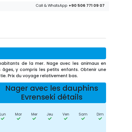
+90 506 771 09 07
Call & WhatsApp
habitants de la mer. Nage avec les animaux en
âges, y compris les petits enfants. Obtenir une
tie. Prix du voyage relativement bas.
Nager avec les dauphins
Evrenseki détails
Lun
Mar
Mer
Jeu
Ven
Sam
Dim