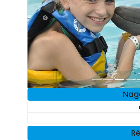
Nage
Ré