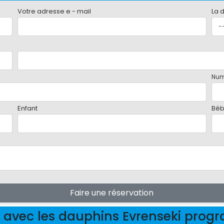
Votre adresse e - mail
La 
Num
Enfant
Bé
Faire une réservation
 avec les dauphins Evrenseki pro