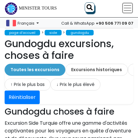
MINISTER TOURS
+90 506 771 09 07
Français
Call & WhatsApp
>
>
page d'accueil
side
gundogdu
Gundogdu excursions,
choses à faire
Toutes les excursions
Excursions historiques
A
↑ Prix ​​le plus bas
↓ Prix ​​le plus élevé
Réinitialiser
Gundogdu choses à faire
Excursion Side Turquie offre une gamme d'activités
captivantes pour les voyageurs en quête d'aventure