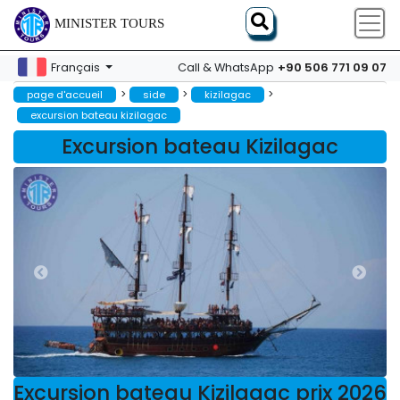
MINISTER TOURS
+90 506 771 09 07
Français
Call & WhatsApp
>
>
>
page d'accueil
side
kizilagac
excursion bateau kizilagac
Excursion bateau Kizilagac
Excursion bateau Kizilagac prix 2026