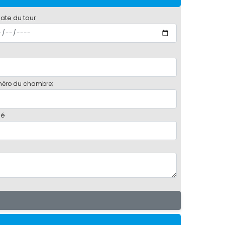
date du tour
éro du chambre;
bé