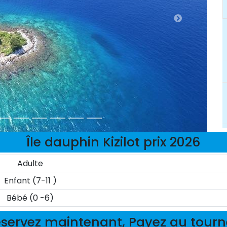
Île dauphin Kizilot prix 2026
Adulte
Enfant (7-11 )
Bébé (0 -6)
servez maintenant, Payez au tour