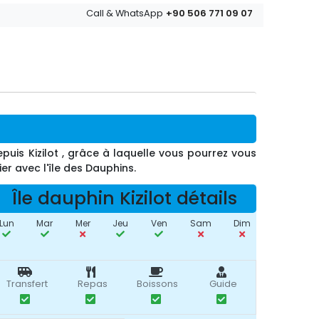
+90 506 771 09 07
Call & WhatsApp
epuis Kizilot , grâce à laquelle vous pourrez vous
er avec l'île des Dauphins.
Île dauphin Kizilot détails
Lun
Mar
Mer
Jeu
Ven
Sam
Dim
Transfert
Repas
Boissons
Guide