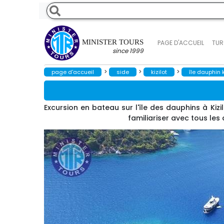
MINISTER TOURS
PAGE D'ACCUEIL
TUR
since 1999
>
>
>
page d'accueil
side
kizilot
île dauphin k
Excursion en bateau sur l'île des dauphins à Kizi
familiariser avec tous les