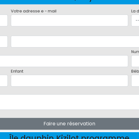
Votre adresse e - mail
La 
Num
Enfant
Bé
Faire une réservation
Île dauphin Kizilot programme