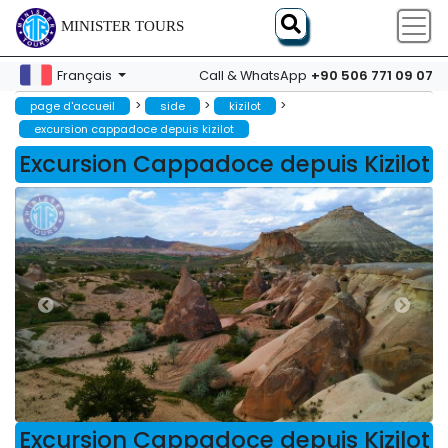
MINISTER TOURS
+90 506 771 09 07
Français
Call & WhatsApp
>
>
>
page d'accueil
side
kizilot
excursion cappadoce depuis kizilot
Excursion Cappadoce depuis Kizilot
Excursion Cappadoce depuis Kizilot