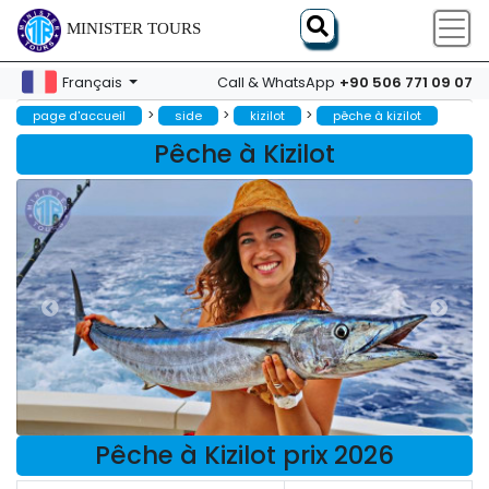
MINISTER TOURS
+90 506 771 09 07
Français
Call & WhatsApp
>
>
>
page d'accueil
side
kizilot
pêche à kizilot
Pêche à Kizilot
Pêche à Kizilot prix 2026