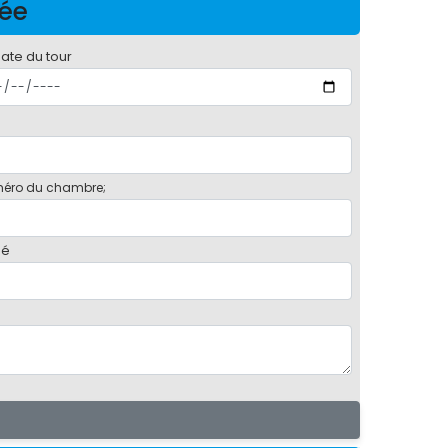
née
date du tour
éro du chambre;
bé