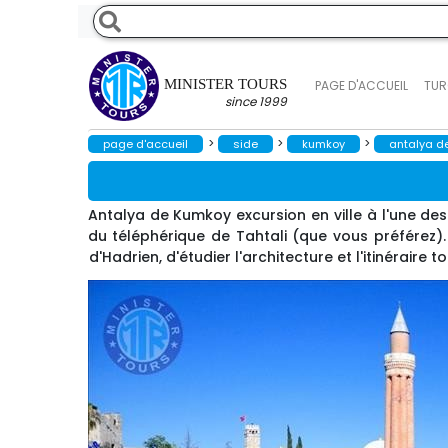
MINISTER TOURS
PAGE D'ACCUEIL
TUR
since 1999
>
>
>
page d'accueil
side
kumkoy
antalya d
Antalya de Kumkoy excursion en ville à l'une des
du téléphérique de Tahtali (que vous préférez). P
d'Hadrien, d'étudier l'architecture et l'itinéraire