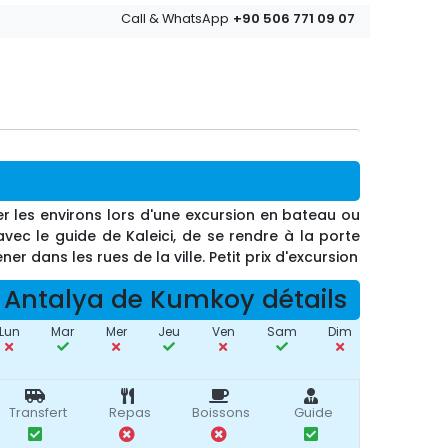
+90 506 771 09 07
Call & WhatsApp
er les environs lors d'une excursion en bateau ou
 avec le guide de Kaleici, de se rendre à la porte
er dans les rues de la ville. Petit prix d'excursion
Antalya de Kumkoy détails
Lun
Mar
Mer
Jeu
Ven
Sam
Dim
Transfert
Repas
Boissons
Guide