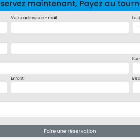
servez maintenant, Payez au tour
Votre adresse e - mail
La 
Num
Enfant
Bé
Faire une réservation