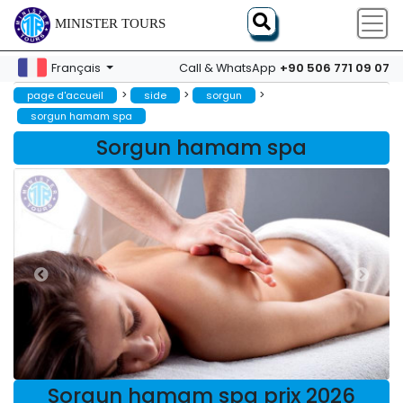
MINISTER TOURS
+90 506 771 09 07
Français
Call & WhatsApp
>
>
>
page d'accueil
side
sorgun
sorgun hamam spa
Sorgun hamam spa
Sorgun hamam spa prix 2026