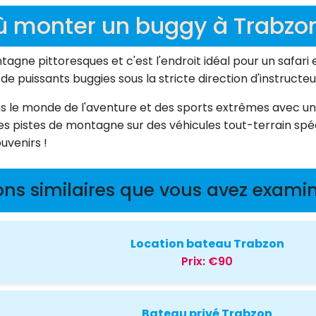
ù monter un buggy à Trabzon
gne pittoresques et c'est l'endroit idéal pour un safari 
e puissants buggies sous la stricte direction d'instructeu
 le monde de l'aventure et des sports extrêmes avec un s
les pistes de montagne sur des véhicules tout-terrain spéc
uvenirs !
ons similaires que vous avez examin
Location bateau Trabzon
Prix:
€90
Bateau privé Trabzon