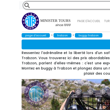
MINISTER TOURS
PAGE D'ACCUEIL
TUR
since 1999
>
>
page d'accueil
trabzon
buggy trabzon
Ressentez l'adrénaline et la liberté lors d'un 
Trabzon. Vous trouverez ici des prix abordables
Trabzon, parlent d'elles-mêmes : c'est une ex
Montez en buggy à Trabzon et plongez dans un mo
plaisir des co