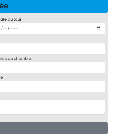
née
date du tour
éro du chambre;
bé