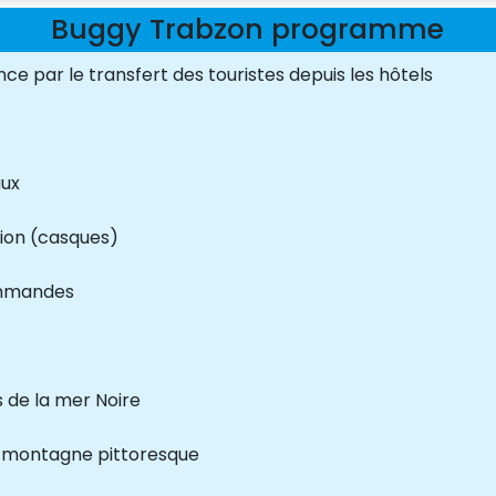
Buggy Trabzon programme
 par le transfert des touristes depuis les hôtels
aux
ion (casques)
commandes
 de la mer Noire
e montagne pittoresque