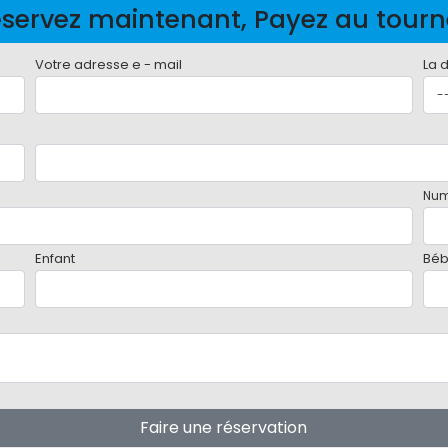
servez maintenant, Payez au tour
Votre adresse e - mail
La 
Num
Enfant
Bé
Faire une réservation