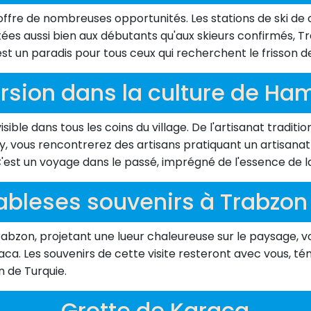
offre de nombreuses opportunités. Les stations de ski de 
ées aussi bien aux débutants qu'aux skieurs confirmés, T
st un paradis pour tous ceux qui recherchent le frisson de
sion dans la culture de Ha
ble dans tous les coins du village. De l'artisanat traditionn
y, vous rencontrerez des artisans pratiquant un artisanat 
C'est un voyage dans le passé, imprégné de l'essence de la
iableses souvenirs à Trabzon
e Trabzon, projetant une lueur chaleureuse sur le paysage
aca. Les souvenirs de cette visite resteront avec vous, t
n de Turquie.
Grotte de Karaca