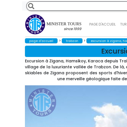
MINISTER TOURS
PAGE D'ACCUEIL
TUR
since 1999
>
>
page d'accueil
trabzon
excursion à zigana, h
Excurs
Excursion à Zigana, Hamsikoy, Karaca depuis Tr
village de la luxuriante vallée de Trabzon. De 
skiables de Zigana proposent des sports d'hive
une merveille géologique faite de