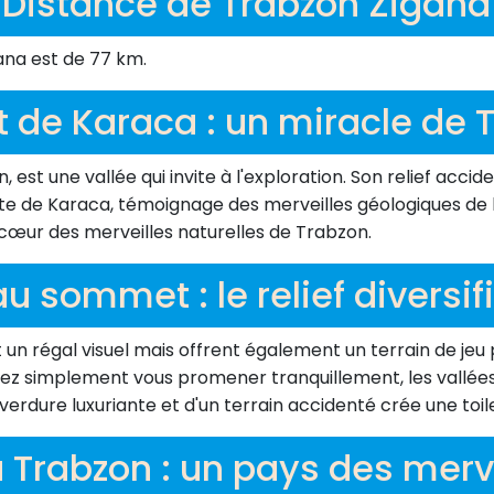
Distance de Trabzon Zigana
ana est de 77 km.
it de Karaca : un miracle de
est une vallée qui invite à l'exploration. Son relief acci
te de Karaca, témoignage des merveilles géologiques de la
œur des merveilles naturelles de Trabzon.
au sommet : le relief diversi
un régal visuel mais offrent également un terrain de jeu 
ez simplement vous promener tranquillement, les vallées
 verdure luxuriante et d'un terrain accidenté crée une toi
à Trabzon : un pays des merv