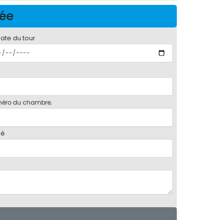
née
date du tour
éro du chambre;
bé