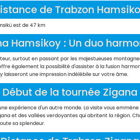
istance de Trabzon Hamsik
msikü est de 47 km
na Hamsikoy : Un duo harmo
ur, surtout en passant par les majestueuses montagnes d
ffre également la possibilité d'assister à la fusion harmon
 laisseront une impression indélébile sur votre âme.
Début de la tournée Zigana
 une expérience d'un autre monde. La visite vous emmène 
ana et des vallées verdoyantes qui abritent la région. Ch
toute sa splendeur.