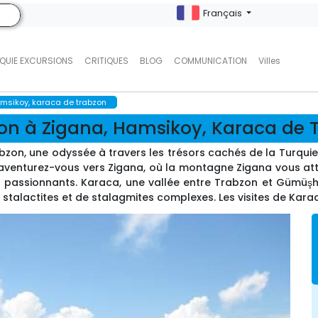
Français
QUIE EXCURSIONS
CRITIQUES
BLOG
COMMUNICATION
Villes
amsikoy, karaca de trabzon
ion à Zigana, Hamsikoy, Karaca de 
abzon, une odyssée à travers les trésors cachés de la Turq
là, aventurez-vous vers Zigana, où la montagne Zigana vous 
r passionnants. Karaca, une vallée entre Trabzon et Gümüşha
 stalactites et de stalagmites complexes. Les visites de Karaca