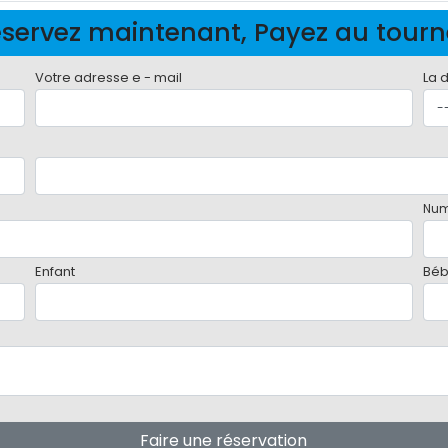
servez maintenant, Payez au tour
Votre adresse e - mail
La 
Num
Enfant
Bé
Faire une réservation