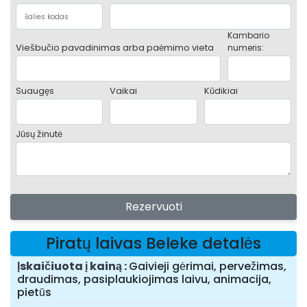
Kambario
Viešbučio pavadinimas arba paėmimo vieta
numeris:
Suaugęs
Vaikai
Kūdikiai
Jūsų žinutė
Rezervuoti
Piratų laivas Beleke detalės
Įskaičiuota į kainą
Gaivieji gėrimai, pervežimas,
draudimas, pasiplaukiojimas laivu, animacija,
pietūs