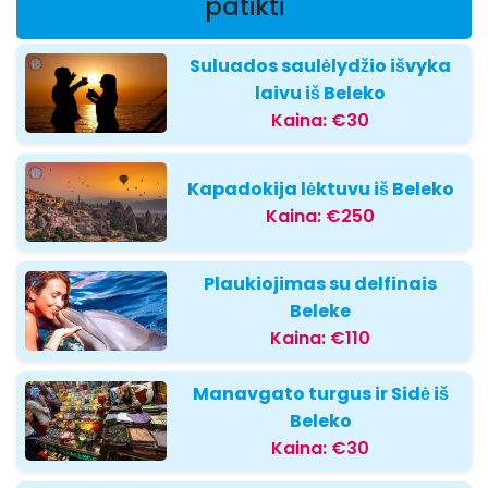
patikti
Suluados saulėlydžio išvyka
laivu iš Beleko
Kaina:
€30
Kapadokija lėktuvu iš Beleko
Kaina:
€250
Plaukiojimas su delfinais
Beleke
Kaina:
€110
Manavgato turgus ir Sidė iš
Beleko
Kaina:
€30