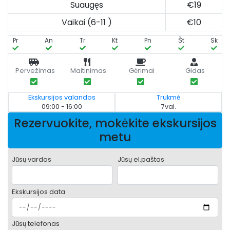
Suaugęs
€19
Vaikai (6-11 )
€10
Pr
An
Tr
Kt
Pn
Št
Sk
Pervežimas
Maitinimas
Gėrimai
Gidas
Ekskursijos valandos
Trukmė
09:00 - 16:00
7val.
Rezervuokite, mokėkite ekskursijos
metu
Jūsų vardas
Jūsų el.paštas
Ekskursijos data
Jūsų telefonas