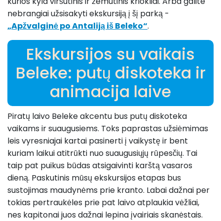
kurios kyla viršutinis ir žemutinis kriokliai. Arba galite
nebrangiai užsisakyti ekskursiją į šį parką -
„Apžvalginė po Antaliją iš Beleko“
.
Ekskursijos su vaikais
Beleke: putų diskoteka ir
animacija laive
Piratų laivo Beleke akcentu bus putų diskoteka
vaikams ir suaugusiems. Toks paprastas užsiėmimas
leis vyresniajai kartai pasinerti į vaikystę ir bent
kuriam laikui atitrūkti nuo suaugusiųjų rūpesčių. Tai
taip pat puikus būdas atsigaivinti karštą vasaros
dieną. Paskutinis mūsų ekskursijos etapas bus
sustojimas maudynėms prie kranto. Labai dažnai per
tokias pertraukėles prie pat laivo atplaukia vėžliai,
nes kapitonai juos dažnai lepina įvairiais skanėstais.