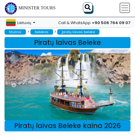
MINISTER TOURS
+90 506 764 09 07
Lietuvių
Call & WhatsApp
>
>
titulinis
belekas
piratų laivas beleke
Piratų laivas Beleke
Piratų laivas Beleke kaina 2026