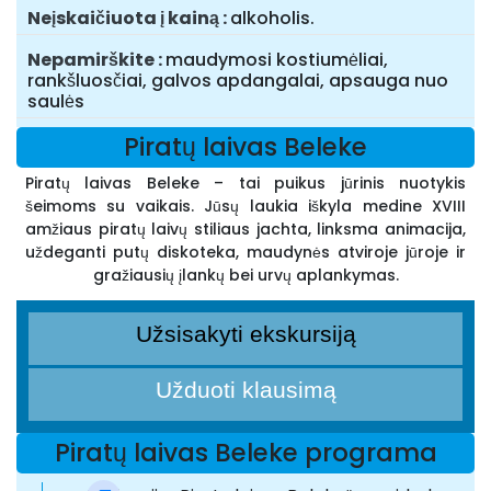
Neįskaičiuota į kainą
alkoholis.
Nepamirškite
maudymosi kostiumėliai,
rankšluosčiai, galvos apdangalai, apsauga nuo
saulės
Piratų laivas Beleke
Piratų laivas Beleke – tai puikus jūrinis nuotykis
šeimoms su vaikais. Jūsų laukia iškyla medine XVIII
amžiaus piratų laivų stiliaus jachta, linksma animacija,
uždeganti putų diskoteka, maudynės atviroje jūroje ir
gražiausių įlankų bei urvų aplankymas.
Užsisakyti ekskursiją
Užduoti klausimą
Piratų laivas Beleke programa