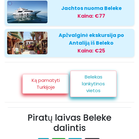
Jachtos nuoma Beleke
Kaina:
€77
Apžvalginė ekskursija po
Antaliją iš Beleko
Kaina:
€25
Belekas
Ką pamatyti
lankytinos
Turkijoje
vietos
Piratų laivas Beleke
dalintis