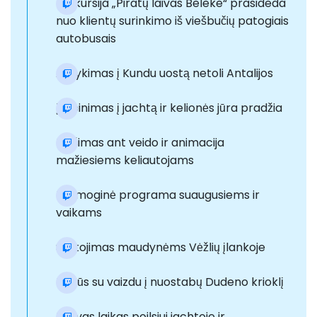
Ekskursija „Piratų laivas Beleke“ prasideda
nuo klientų surinkimo iš viešbučių patogiais
autobusais
Atvykimas į Kundu uostą netoli Antalijos
Įlaipinimas į jachtą ir kelionės jūra pradžia
Piešimas ant veido ir animacija
mažiesiems keliautojams
Pramoginė programa suaugusiems ir
vaikams
Sustojimas maudynėms Vėžlių įlankoje
Pietūs su vaizdu į nuostabų Dudeno krioklį
Laisvas laikas poilsiui jachtoje ir