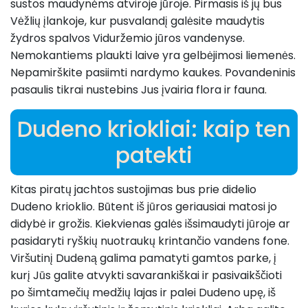
sustos maudynėms atviroje jūroje. Pirmasis iš jų bus
Vėžlių įlankoje, kur pusvalandį galėsite maudytis
žydros spalvos Viduržemio jūros vandenyse.
Nemokantiems plaukti laive yra gelbėjimosi liemenės.
Nepamirškite pasiimti nardymo kaukes. Povandeninis
pasaulis tikrai nustebins Jus įvairia flora ir fauna.
Dudeno kriokliai: kaip ten
patekti
Kitas piratų jachtos sustojimas bus prie didelio
Dudeno krioklio. Būtent iš jūros geriausiai matosi jo
didybė ir grožis. Kiekvienas galės išsimaudyti jūroje ar
pasidaryti ryškių nuotraukų krintančio vandens fone.
Viršutinį Dudeną galima pamatyti gamtos parke, į
kurį Jūs galite atvykti savarankiškai ir pasivaikščioti
po šimtamečių medžių lajas ir palei Dudeno upę, iš