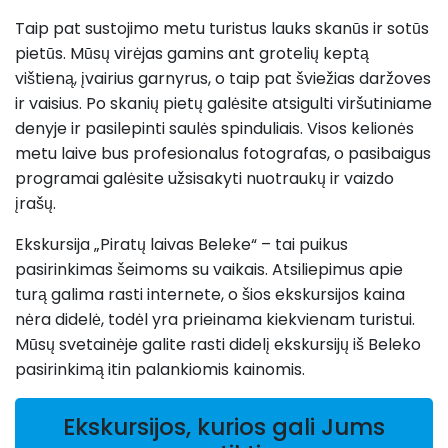
Taip pat sustojimo metu turistus lauks skanūs ir sotūs
pietūs. Mūsų virėjas gamins ant grotelių keptą
vištieną, įvairius garnyrus, o taip pat šviežias daržoves
ir vaisius. Po skanių pietų galėsite atsigulti viršutiniame
denyje ir pasilepinti saulės spinduliais. Visos kelionės
metu laive bus profesionalus fotografas, o pasibaigus
programai galėsite užsisakyti nuotraukų ir vaizdo
įrašų.
Ekskursija „Piratų laivas Beleke“ – tai puikus
pasirinkimas šeimoms su vaikais. Atsiliepimus apie
turą galima rasti internete, o šios ekskursijos kaina
nėra didelė, todėl yra prieinama kiekvienam turistui.
Mūsų svetainėje galite rasti didelį ekskursijų iš Beleko
pasirinkimą itin palankiomis kainomis.
Ekskursijos, kurios gali Jums