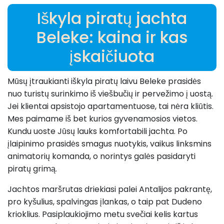
Iškyla piratų jachta
Beleke: kaina ir kas
įskaičiuota
Mūsų įtraukianti iškyla piratų laivu Beleke prasidės
nuo turistų surinkimo iš viešbučių ir pervežimo į uostą.
Jei klientai apsistojo apartamentuose, tai nėra kliūtis.
Mes paimame iš bet kurios gyvenamosios vietos.
Kundu uoste Jūsų lauks komfortabili jachta. Po
įlaipinimo prasidės smagus nuotykis, vaikus linksmins
animatorių komanda, o norintys galės pasidaryti
piratų grimą.
Jachtos maršrutas driekiasi palei Antalijos pakrantę,
pro kyšulius, spalvingas įlankas, o taip pat Dudeno
krioklius. Pasiplaukiojimo metu svečiai kelis kartus