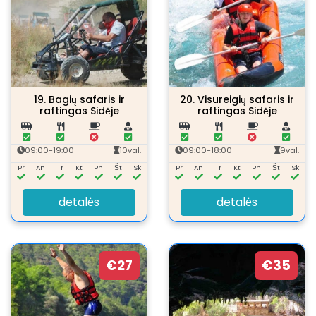
19.
Bagių safaris ir
20.
Visureigių safaris ir
raftingas Sidėje
raftingas Sidėje
09:00-19:00
10val.
09:00-18:00
9val.
Pr
An
Tr
Kt
Pn
Št
Sk
Pr
An
Tr
Kt
Pn
Št
Sk
detalės
detalės
€27
€35