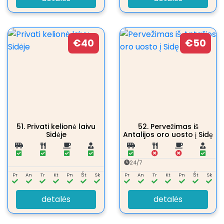
€40
€50
51.
Privati kelionė laivu
52.
Pervežimas iš
Sidėje
Antalijos oro uosto į Sidę
24/7
Pr
An
Tr
Kt
Pn
Št
Sk
Pr
An
Tr
Kt
Pn
Št
Sk
detalės
detalės