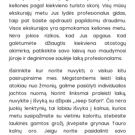
keliones pagal kiekvieno turisto skonį. Visų mūsų
ekskursijų metu Jus lydės profesıonalus gidas,
taip pat būsite apdrausti papildomu draudimu.
Visos ekskursijos yra apmokamos keliones metu.
Nėra jokios rizikos, kad Jus apgaus. Kad
galėtumėte džiaugtis kiekviena atostogų
akimirka, patikėkite savo laisvą nuo maudymosi
jūroje ir deginimose saulėje laiką profesionalams.
Išsirinkite kur norite nuvykti, o viskuo kitu
pasirupinsime mes. Mėgstantiems leisti laiką
atokiau nuo žmonių, galime pasiūlyti individualios
jachtos nuomą. Norint linksmai praleisti laiką,
nuvykite į išvyką su džipais „Jeep Safari“. Čia nėra
juokių lenktynių, tai labiau išvyka į kalnus, kurios
metu susipažinsite su vietiniu kaloritu, stebėsite
laukinės gamtos grožį, įkvėpsite grynaus Tauro
kalnų oro. Jeigu norite pasidalinti savo