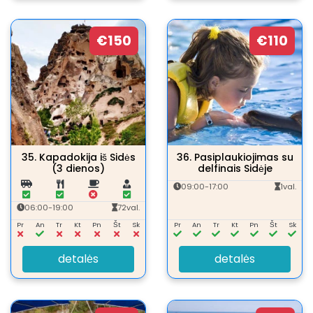
€150
€110
35.
Kapadokija iš Sidės
36.
Pasiplaukiojimas su
(3 dienos)
delfinais Sidėje
09:00-17:00
1val.
06:00-19:00
72val.
Pr
An
Tr
Kt
Pn
Št
Sk
Pr
An
Tr
Kt
Pn
Št
Sk
detalės
detalės