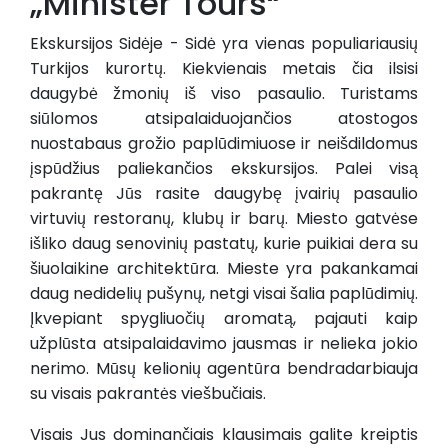
„Minister Tours“
Ekskursijos Sidėje - Sidė yra vienas populiariausių
Turkijos kurortų. Kiekvienais metais čia ilsisi
daugybė žmonių iš viso pasaulio. Turistams
siūlomos atsipalaiduojančios atostogos
nuostabaus grožio paplūdimiuose ir neišdildomus
įspūdžius paliekančios ekskursijos. Palei visą
pakrantę Jūs rasite daugybę įvairių pasaulio
virtuvių restoranų, klubų ir barų. Miesto gatvėse
išliko daug senovinių pastatų, kurie puikiai dera su
šiuolaikine architektūra. Mieste yra pakankamai
daug nedidelių pušynų, netgi visai šalia paplūdimių.
Įkvepiant spygliuočių aromatą, pajauti kaip
užplūsta atsipalaidavimo jausmas ir nelieka jokio
nerimo. Mūsų kelionių agentūra bendradarbiauja
su visais pakrantės viešbučiais.
Visais Jus dominančiais klausimais galite kreiptis