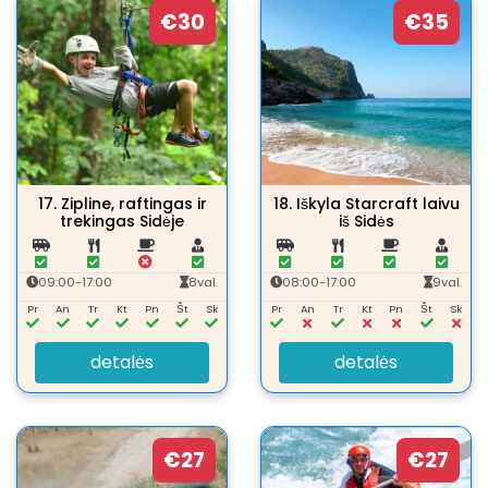
€30
€35
17.
Zipline, raftingas ir
18.
Iškyla Starcraft laivu
trekingas Sidėje
iš Sidės
09:00-17:00
8val.
08:00-17:00
9val.
Pr
An
Tr
Kt
Pn
Št
Sk
Pr
An
Tr
Kt
Pn
Št
Sk
detalės
detalės
€27
€27