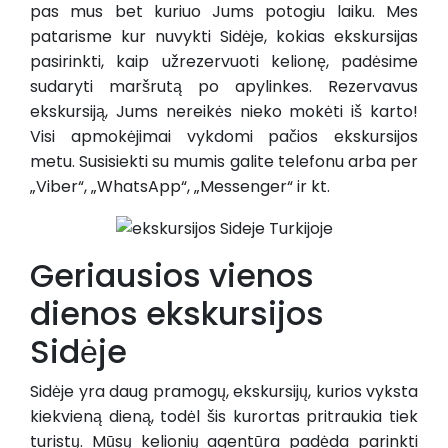
pas mus bet kuriuo Jums potogiu laiku. Mes
patarisme kur nuvykti Sidėje, kokias ekskursijas
pasirinkti, kaip užrezervuoti kelionę, padėsime
sudaryti maršrutą po apylinkes. Rezervavus
ekskursiją, Jums nereikės nieko mokėti iš karto!
Visi apmokėjimai vykdomi pačios ekskursijos
metu. Susisiekti su mumis galite telefonu arba per
„Viber“, „WhatsApp“, „Messenger“ ir kt.
Geriausios vienos
dienos ekskursijos
Sidėje
Sidėje yra daug pramogų, ekskursijų, kurios vyksta
kiekvieną dieną, todėl šis kurortas pritraukia tiek
turistų. Mūsų kelionių agentūra padėda parinkti