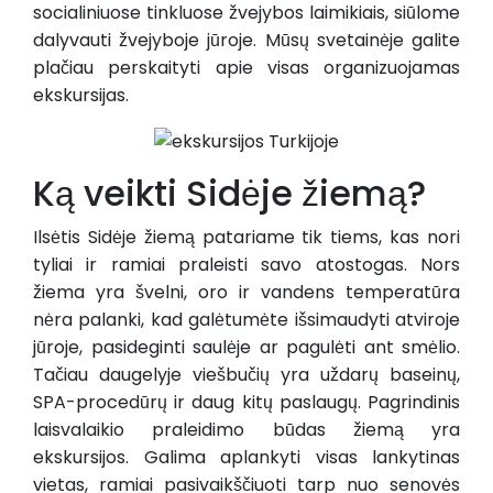
socialiniuose tinkluose žvejybos laimikiais, siūlome
dalyvauti žvejyboje jūroje. Mūsų svetainėje galite
plačiau perskaityti apie visas organizuojamas
ekskursijas.
Ką veikti Sidėje žiemą?
Ilsėtis Sidėje žiemą patariame tik tiems, kas nori
tyliai ir ramiai praleisti savo atostogas. Nors
žiema yra švelni, oro ir vandens temperatūra
nėra palanki, kad galėtumėte išsimaudyti atviroje
jūroje, pasideginti saulėje ar pagulėti ant smėlio.
Tačiau daugelyje viešbučių yra uždarų baseinų,
SPA-procedūrų ir daug kitų paslaugų. Pagrindinis
laisvalaikio praleidimo būdas žiemą yra
ekskursijos. Galima aplankyti visas lankytinas
vietas, ramiai pasivaikščiuoti tarp nuo senovės