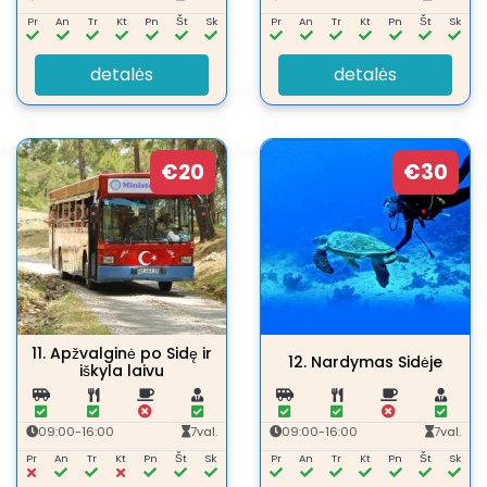
Pr
An
Tr
Kt
Pn
Št
Sk
Pr
An
Tr
Kt
Pn
Št
Sk
detalės
detalės
€20
€30
11.
Apžvalginė po Sidę ir
12.
Nardymas Sidėje
iškyla laivu
09:00-16:00
7val.
09:00-16:00
7val.
Pr
An
Tr
Kt
Pn
Št
Sk
Pr
An
Tr
Kt
Pn
Št
Sk