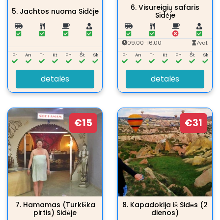
6.
Visureigių safaris
5.
Jachtos nuoma Sidėje
Sidėje
09:00-16:00
7val.
Pr
An
Tr
Kt
Pn
Št
Sk
Pr
An
Tr
Kt
Pn
Št
Sk
detalės
detalės
€15
€31
7.
Hamamas (Turkiška
8.
Kapadokija iš Sidės (2
pirtis) Sidėje
dienos)