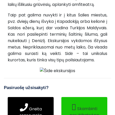
laikų išlikusiu griūvėsių, aplankyti amfiteatrą.
Taip pat galima nuvykti ir į kitus šalies miestus,
pvz. dviejų dienų išvyka į Kapadokiją arba kelionė į
Saldos ežerą, kurį dar vadina Turkijos Maldyvais.
Kas nori pasilepinti terminių šaltinių šiluma, gali
nukeliauti į Denizlį. Ekskursijos vykdomos ištysus
metus. Nepriklausomai nuo metų laiko, čia visada
galima surasti ką veikti. Sidė – tai unikalus
kurortas, kuris tinka visų tipų poilsiautojams.
Pasiruošę užsisakyti?
Skambinti
Greita