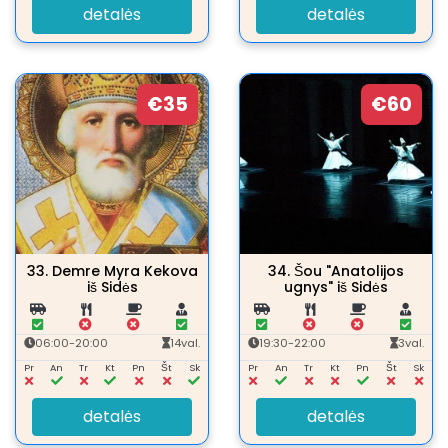
detalės
detalės
€35
€60
33.
Demre Myra Kekova
34.
Šou "Anatolijos
iš Sidės
ugnys" iš Sidės
06:00-20:00
14val.
19:30-22:00
3val.
Pr
An
Tr
Kt
Pn
Št
Sk
Pr
An
Tr
Kt
Pn
Št
Sk
detalės
detalės