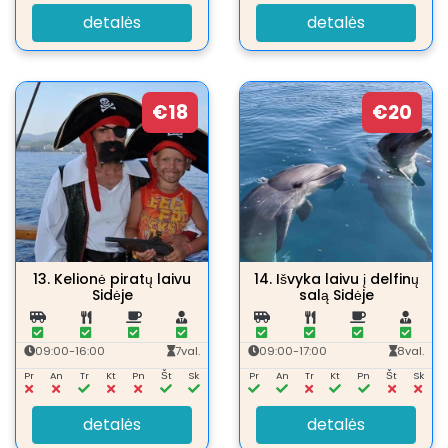
detalės
detalės
€18
€20
13.
Kelionė piratų laivu
14.
Išvyka laivu į delfinų
Sidėje
salą Sidėje
09:00-16:00
7val.
09:00-17:00
8val.
Pr
An
Tr
Kt
Pn
Št
Sk
Pr
An
Tr
Kt
Pn
Št
Sk
detalės
detalės