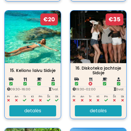
€20
€35
16.
Diskoteka jachtoje
15.
Kelionė laivu Sidėje
Sidėje
09:30-16:00
7val.
19:30-02:00
6val.
Pr
An
Tr
Kt
Pn
Št
Sk
Pr
An
Tr
Kt
Pn
Št
Sk
detalės
detalės