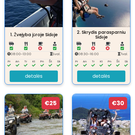
2.
Skrydis parasparniu
1.
Žvejyba jūroje Sidėje
Sidėje
08:00-13:00
5val.
08:30-16:00
7val.
Pr
An
Tr
Kt
Pn
Št
Sk
Pr
An
Tr
Kt
Pn
Št
Sk
detalės
detalės
€25
€30