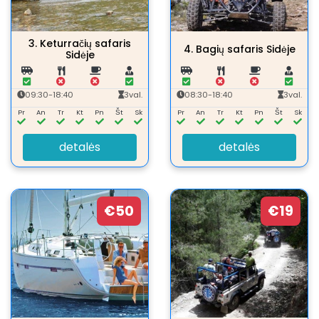
3.
Keturračių safaris
4.
Bagių safaris Sidėje
Sidėje
09:30-18:40
3val.
08:30-18:40
3val.
Pr
An
Tr
Kt
Pn
Št
Sk
Pr
An
Tr
Kt
Pn
Št
Sk
detalės
detalės
€50
€19