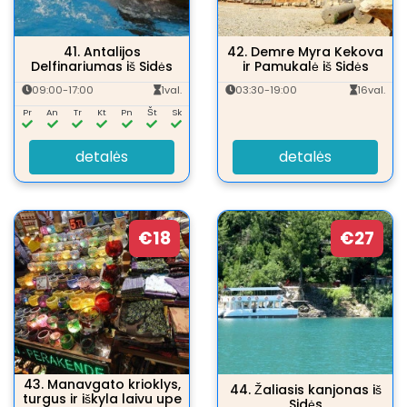
41.
Antalijos
42.
Demre Myra Kekova
Delfinariumas iš Sidės
ir Pamukalė iš Sidės
09:00-17:00
1val.
03:30-19:00
16val.
Pr
An
Tr
Kt
Pn
Št
Sk
detalės
detalės
€18
€27
43.
Manavgato krioklys,
44.
Žaliasis kanjonas iš
turgus ir iškyla laivu upe
Sidės