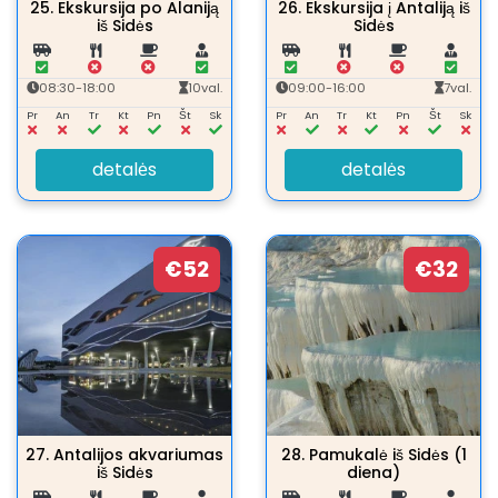
25.
Ekskursija po Alaniją
26.
Ekskursija į Antaliją iš
iš Sidės
Sidės
08:30-18:00
10val.
09:00-16:00
7val.
Pr
An
Tr
Kt
Pn
Št
Sk
Pr
An
Tr
Kt
Pn
Št
Sk
detalės
detalės
€52
€32
27.
Antalijos akvariumas
28.
Pamukalė iš Sidės (1
iš Sidės
diena)