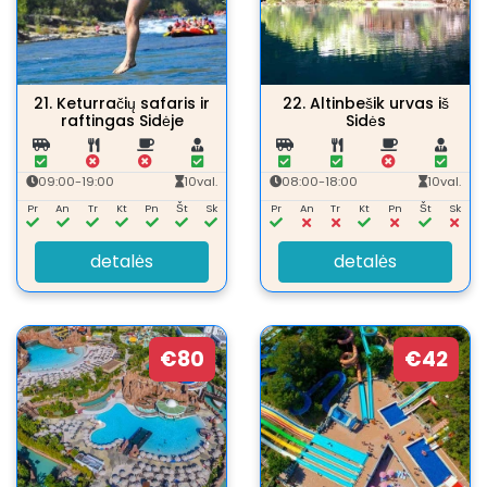
21.
Keturračių safaris ir
22.
Altinbešik urvas iš
raftingas Sidėje
Sidės
09:00-19:00
10val.
08:00-18:00
10val.
Pr
An
Tr
Kt
Pn
Št
Sk
Pr
An
Tr
Kt
Pn
Št
Sk
detalės
detalės
€80
€42