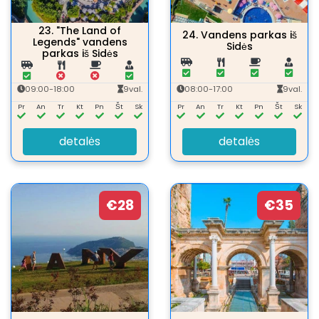
23.
"The Land of
24.
Vandens parkas iš
Legends" vandens
Sidės
parkas iš Sidės
09:00-18:00
9val.
08:00-17:00
9val.
Pr
An
Tr
Kt
Pn
Št
Sk
Pr
An
Tr
Kt
Pn
Št
Sk
detalės
detalės
€28
€35