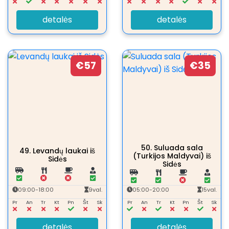
detalės
detalės
€57
€35
50.
Suluada sala
49.
Levandų laukai iš
(Turkijos Maldyvai) iš
Sidės
Sidės
09:00-18:00
9val.
05:00-20:00
15val.
Pr
An
Tr
Kt
Pn
Št
Sk
Pr
An
Tr
Kt
Pn
Št
Sk
detalės
detalės