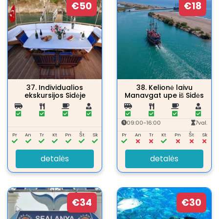
€50
€18
37.
Individualios
38.
Kelionė laivu
ekskursijos Sidėje
Manavgat upe iš Sidės
09:00-16:00
7val.
Pr
An
Tr
Kt
Pn
Št
Sk
Pr
An
Tr
Kt
Pn
Št
Sk
detalės
detalės
€34
€30