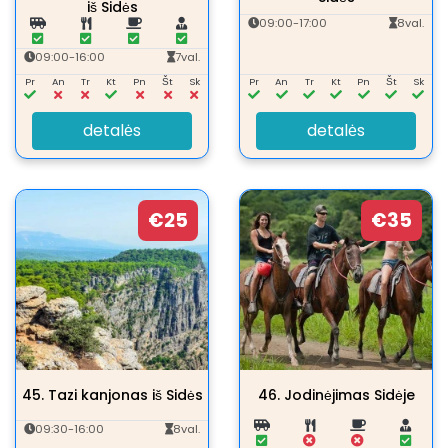
iš Sidės
09:00-17:00
8val.
09:00-16:00
7val.
Pr
An
Tr
Kt
Pn
Št
Sk
Pr
An
Tr
Kt
Pn
Št
Sk
detalės
detalės
€25
€35
45.
Tazi kanjonas iš Sidės
46.
Jodinėjimas Sidėje
09:30-16:00
8val.