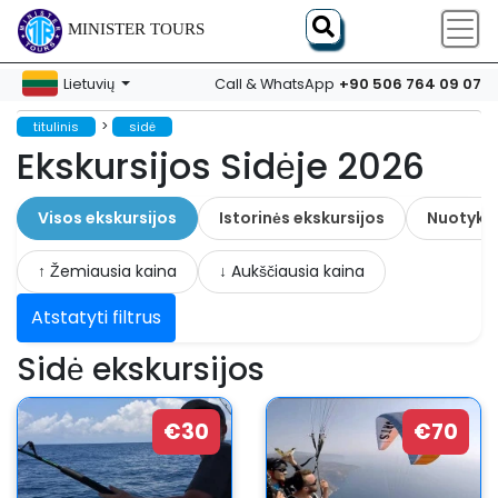
MINISTER TOURS
+90 506 764 09 07
Lietuvių
Call & WhatsApp
>
titulinis
sidė
Ekskursijos Sidėje 2026
Visos ekskursijos
Istorinės ekskursijos
Nuotykia
↑ Žemiausia kaina
↓ Aukščiausia kaina
Atstatyti filtrus
Sidė ekskursijos
€30
€70