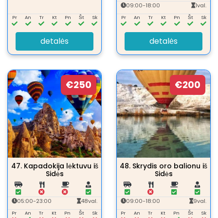
09:00-18:00
1val.
Pr
An
Tr
Kt
Pn
Št
Sk
Pr
An
Tr
Kt
Pn
Št
Sk
detalės
detalės
€250
€200
47.
Kapadokija lėktuvu iš
48.
Skrydis oro balionu iš
Sidės
Sidės
05:00-23:00
48val.
09:00-18:00
9val.
Pr
An
Tr
Kt
Pn
Št
Sk
Pr
An
Tr
Kt
Pn
Št
Sk