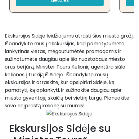
detalės
Ekskursijos Sidėje leidžia jums atrasti šios miesto grožį.
Išbandykite mūsų ekskursijas, kad pamatytumėte
lankytinas vietas, mėgautumėtės pramogomis ir
sužinotumėte daugiau apie šio nuostabaus miesto
orus bei jūrą. Minister Tours Kelionių agentūra siūlo
keliones į Turkiją iš Sidėje. Išbandykite mūsų
ekskursijas ir atraskite, kur apsipirkti Sidėje, ką
pamatyti, ką aplankyti, ir sužinokite daugiau apie
miesto gyventojų skaičių bei vietinį turgų. Planuokite
savo neįprastą kelionę su mumis!
Ekskursijos Sidėje su