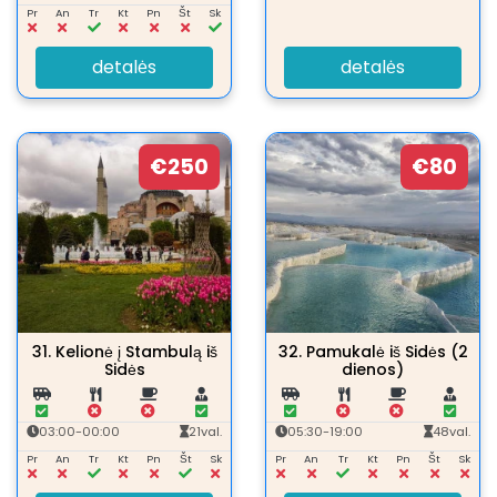
Pr
An
Tr
Kt
Pn
Št
Sk
detalės
detalės
€250
€80
31.
Kelionė į Stambulą iš
32.
Pamukalė iš Sidės (2
Sidės
dienos)
03:00-00:00
21val.
05:30-19:00
48val.
Pr
An
Tr
Kt
Pn
Št
Sk
Pr
An
Tr
Kt
Pn
Št
Sk