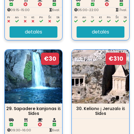
09:15-15:00
6val.
05:00-22:00
17val.
Pr
An
Tr
Kt
Pn
Št
Sk
Pr
An
Tr
Kt
Pn
Št
Sk
detalės
detalės
€30
€310
29.
Sapadere kanjonas iš
30.
Kelionė į Jeruzalė iš
Sidės
Sidės
09:30-16:00
6val.