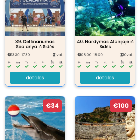
39.
Delfinariumas
40.
Nardymas Alanijoje iš
Sealanya iš Sidės
Sidės
13:30-17:30
1val.
08:00-18:00
10val.
Pr
An
Tr
Kt
Pn
Št
Sk
Pr
An
Tr
Kt
Pn
Št
Sk
detalės
detalės
€34
€100