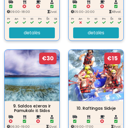
09:00-18:00
2val.
05:00-20:00
48val.
Pr
An
Tr
Kt
Pn
Št
Sk
Pr
An
Tr
Kt
Pn
Št
Sk
detalės
detalės
€30
€15
9.
Saldos ežeras ir
10.
Raftingas Sidėje
Pamukalė iš Sidės
06:30-19:00
12val.
09:00-17:00
8val.