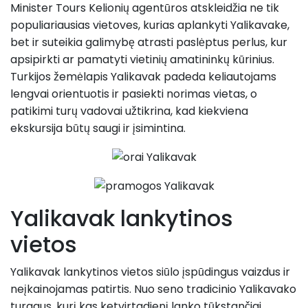
Minister Tours Kelionių agentūros atskleidžia ne tik
populiariausias vietoves, kurias aplankyti Yalikavake,
bet ir suteikia galimybę atrasti paslėptus perlus, kur
apsipirkti ar pamatyti vietinių amatininkų kūrinius.
Turkijos žemėlapis Yalikavak padeda keliautojams
lengvai orientuotis ir pasiekti norimas vietas, o
patikimi turų vadovai užtikrina, kad kiekviena
ekskursija būtų saugi ir įsimintina.
Yalikavak lankytinos
vietos
Yalikavak lankytinos vietos siūlo įspūdingus vaizdus ir
neįkainojamas patirtis. Nuo seno tradicinio Yalikavako
turgaus, kurį kas ketvirtadienį lanko tūkstančiai