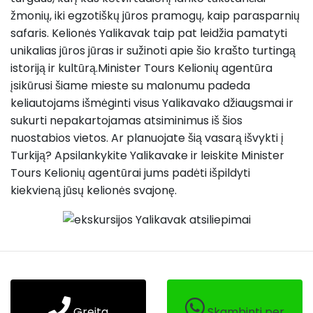
žmonių, iki egzotiškų jūros pramogų, kaip parasparnių
safaris. Kelionės Yalikavak taip pat leidžia pamatyti
unikalias jūros jūras ir sužinoti apie šio krašto turtingą
istoriją ir kultūrą.Minister Tours Kelionių agentūra
įsikūrusi šiame mieste su malonumu padeda
keliautojams išmėginti visus Yalikavako džiaugsmai ir
sukurti nepakartojamas atsiminimus iš šios
nuostabios vietos. Ar planuojate šią vasarą išvykti į
Turkiją? Apsilankykite Yalikavake ir leiskite Minister
Tours Kelionių agentūrai jums padėti išpildyti
kiekvieną jūsų kelionės svajonę.
Greita
Skambinti per