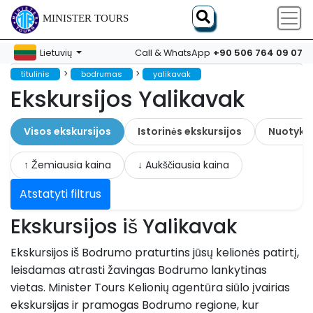
MINISTER TOURS
+90 506 764 09 07
Lietuvių
Call & WhatsApp
>
>
titulinis
bodrumas
yalikavak
Ekskursijos Yalikavak
Visos ekskursijos
Istorinės ekskursijos
Nuotykia
↑ Žemiausia kaina
↓ Aukščiausia kaina
Atstatyti filtrus
Ekskursijos iš Yalikavak
Ekskursijos iš Bodrumo praturtins jūsų kelionės patirtį,
leisdamas atrasti žavingas Bodrumo lankytinas
vietas. Minister Tours Kelionių agentūra siūlo įvairias
ekskursijas ir pramogas Bodrumo regione, kur