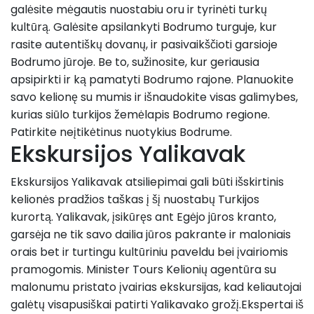
galėsite mėgautis nuostabiu oru ir tyrinėti turkų
kultūrą. Galėsite apsilankyti Bodrumo turguje, kur
rasite autentiškų dovanų, ir pasivaikščioti garsioje
Bodrumo jūroje. Be to, sužinosite, kur geriausia
apsipirkti ir ką pamatyti Bodrumo rajone. Planuokite
savo kelionę su mumis ir išnaudokite visas galimybes,
kurias siūlo turkijos žemėlapis Bodrumo regione.
Patirkite neįtikėtinus nuotykius Bodrume.
Ekskursijos Yalikavak
Ekskursijos Yalikavak atsiliepimai gali būti išskirtinis
kelionės pradžios taškas į šį nuostabų Turkijos
kurortą. Yalikavak, įsikūręs ant Egėjo jūros kranto,
garsėja ne tik savo dailia jūros pakrante ir maloniais
orais bet ir turtingu kultūriniu paveldu bei įvairiomis
pramogomis. Minister Tours Kelionių agentūra su
malonumu pristato įvairias ekskursijas, kad keliautojai
galėtų visapusiškai patirti Yalikavako grožį.Ekspertai iš