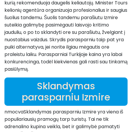
kurią rekomenduoja daugelis keliautojų. Minister Tours
kelionių agentūra organizuoja profesionalius ir saugius
šuolius tandemu. Šuolis tandemu parašiutu Izmire
suteikia galimybę pasimėgauti laisvojo kritimo
jauduliu, o po to sklandyti ore su parašiutu, žvelgiant į
nuostabius vaizdus. Skrydis parasparniu taip pat yra
puiki alternatyva, jei norite ilgiau mėgautis ore
praleistu laiku. Parasparniai Turkijoje kaina yra labai
konkurencinga, todėl kiekvienas gali rasti sau tinkamą
pasiūlymą.
Sklandymas
parasparniu Izmire
nmocvaSklandymas parasparniu Izmire yra viena iš
populiariausių pramogų tarp turistų. Tai ne tik
adrenalino kupina veikla, bet ir galimybė pamatyti