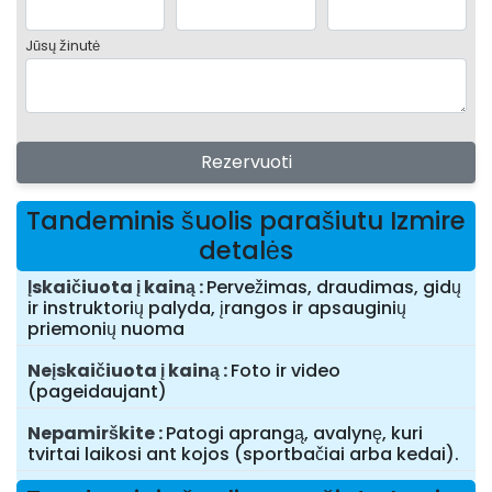
Jūsų žinutė
Rezervuoti
Tandeminis šuolis parašiutu Izmire
detalės
Įskaičiuota į kainą
Pervežimas, draudimas, gidų
ir instruktorių palyda, įrangos ir apsauginių
priemonių nuoma
Neįskaičiuota į kainą
Foto ir video
(pageidaujant)
Nepamirškite
Patogi aprangą, avalynę, kuri
tvirtai laikosi ant kojos (sportbačiai arba kedai).