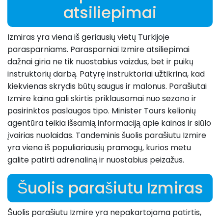
atsiliepimai
Izmiras yra viena iš geriausių vietų Turkijoje
parasparniams. Parasparniai Izmire atsiliepimai
dažnai giria ne tik nuostabius vaizdus, bet ir puikų
instruktorių darbą. Patyrę instruktoriai užtikrina, kad
kiekvienas skrydis būtų saugus ir malonus. Parašiutai
Izmire kaina gali skirtis priklausomai nuo sezono ir
pasirinktos paslaugos tipo. Minister Tours kelionių
agentūra teikia išsamią informaciją apie kainas ir siūlo
įvairias nuolaidas. Tandeminis šuolis parašiutu Izmire
yra viena iš populiariausių pramogų, kurios metu
galite patirti adrenaliną ir nuostabius peizažus.
Šuolis parašiutu Izmiras
Šuolis parašiutu Izmire yra nepakartojama patirtis,