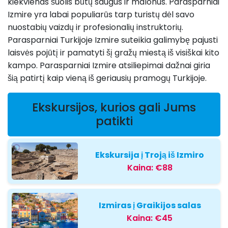
kiekvienas šuolis būtų saugus ir malonus. Parasparniai
Izmire yra labai populiarūs tarp turistų dėl savo
nuostabių vaizdų ir profesionalių instruktorių.
Parasparniai Turkijoje Izmire suteikia galimybę pajusti
laisvės pojūtį ir pamatyti šį gražų miestą iš visiškai kito
kampo. Parasparniai Izmire atsiliepimai dažnai giria
šią patirtį kaip vieną iš geriausių pramogų Turkijoje.
Ekskursijos, kurios gali Jums
patikti
Ekskursija į Troją iš Izmiro
Kaina:
€88
Izmiras į Graikijos salas
Kaina:
€45