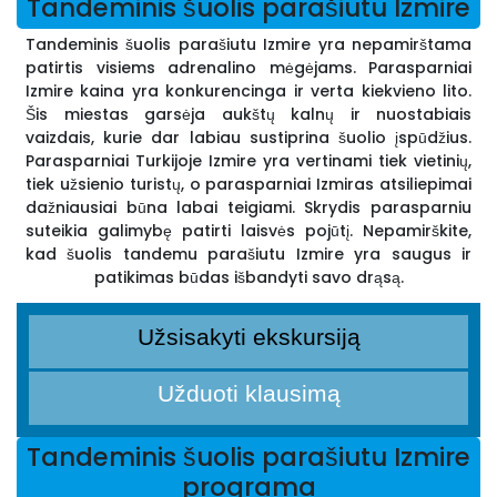
Tandeminis šuolis parašiutu Izmire
Tandeminis šuolis parašiutu Izmire yra nepamirštama
patirtis visiems adrenalino mėgėjams. Parasparniai
Izmire kaina yra konkurencinga ir verta kiekvieno lito.
Šis miestas garsėja aukštų kalnų ir nuostabiais
vaizdais, kurie dar labiau sustiprina šuolio įspūdžius.
Parasparniai Turkijoje Izmire yra vertinami tiek vietinių,
tiek užsienio turistų, o parasparniai Izmiras atsiliepimai
dažniausiai būna labai teigiami. Skrydis parasparniu
suteikia galimybę patirti laisvės pojūtį. Nepamirškite,
kad šuolis tandemu parašiutu Izmire yra saugus ir
patikimas būdas išbandyti savo drąsą.
Užsisakyti ekskursiją
Užduoti klausimą
Tandeminis šuolis parašiutu Izmire
programa