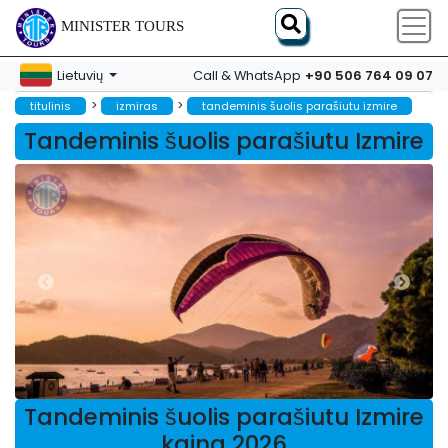
MINISTER TOURS
+90 506 764 09 07
Lietuvių
Call & WhatsApp
>
>
titulinis
izmiras
tandeminis šuolis parašiutu izmire
Tandeminis šuolis parašiutu Izmire
Tandeminis šuolis parašiutu Izmire
kaina 2026