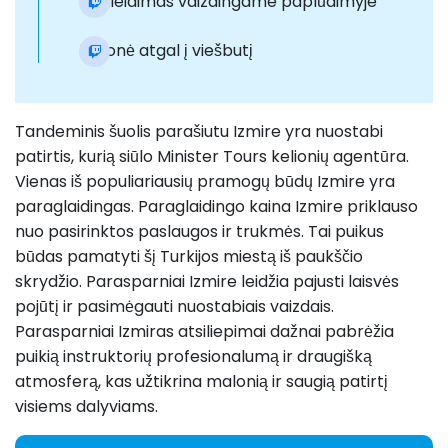
Nusileidimas vaizdingame paplūdimyje
Kelionė atgal į viešbutį
Tandeminis šuolis parašiutu Izmire yra nuostabi
patirtis, kurią siūlo Minister Tours kelionių agentūra.
Vienas iš populiariausių pramogų būdų Izmire yra
paraglaidingas. Paraglaidingo kaina Izmire priklauso
nuo pasirinktos paslaugos ir trukmės. Tai puikus
būdas pamatyti šį Turkijos miestą iš paukščio
skrydžio. Parasparniai Izmire leidžia pajusti laisvės
pojūtį ir pasimėgauti nuostabiais vaizdais.
Parasparniai Izmiras atsiliepimai dažnai pabrėžia
puikią instruktorių profesionalumą ir draugišką
atmosferą, kas užtikrina malonią ir saugią patirtį
visiems dalyviams.