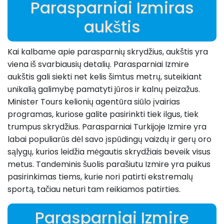
Parasparniai Izmiras
aukštis
Kai kalbame apie parasparnių skrydžius, aukštis yra
viena iš svarbiausių detalių. Parasparniai Izmire
aukštis gali siekti net kelis šimtus metrų, suteikiant
unikalią galimybę pamatyti jūros ir kalnų peizažus.
Minister Tours kelionių agentūra siūlo įvairias
programas, kuriose galite pasirinkti tiek ilgus, tiek
trumpus skrydžius. Parasparniai Turkijoje Izmire yra
labai populiarūs dėl savo įspūdingų vaizdų ir gerų oro
sąlygų, kurios leidžia mėgautis skrydžiais beveik visus
metus. Tandeminis šuolis parašiutu Izmire yra puikus
pasirinkimas tiems, kurie nori patirti ekstremalų
sportą, tačiau neturi tam reikiamos patirties.
Parasparniai Izmire