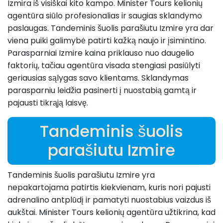
Izmira iš visiškai kito kampo. Minister Tours kelionių
agentūra siūlo profesionalias ir saugias sklandymo
paslaugas. Tandeminis šuolis parašiutu Izmire yra dar
viena puiki galimybė patirti kažką naujo ir įsimintino.
Parasparniai Izmire kaina priklauso nuo daugelio
faktorių, tačiau agentūra visada stengiasi pasiūlyti
geriausias sąlygas savo klientams. Sklandymas
parasparniu leidžia pasinerti į nuostabią gamtą ir
pajausti tikrąją laisvę.
Tandeminis šuolis
parašiutu Izmire
Tandeminis šuolis parašiutu Izmire yra
nepakartojama patirtis kiekvienam, kuris nori pajusti
adrenalino antplūdį ir pamatyti nuostabius vaizdus iš
aukštai. Minister Tours kelionių agentūra užtikrina, kad