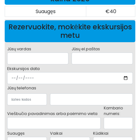
Suaugęs
€40
Rezervuokite, mokėkite ekskursijos
metu
Jūsų vardas
Jūsų el.paštas
Ekskursijos data
Jūsų telefonas
Kambario
Viešbučio pavadinimas arba paėmimo vieta
numeris:
Suaugęs
Vaikai
Kūdikiai