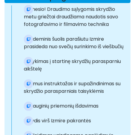
Dėmesio! Draudimo sąlygomis skrydžio
metu griežtai draudžiama naudotis savo
fotografavimo ir filmavimo technika
Tandeminis šuolis parašiutu Izmire
prasideda nuo svečių surinkimo iš viešbučių
Atvykimas į startinę skrydžių parasparniu
aikštelę
Išsamus instruktažas ir supažindinimas su
skrydžio parasparniais taisyklėmis
Apsauginių priemonių išdavimas
Skrydis virš Izmire pakrantės