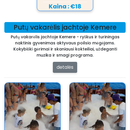
Kaina :
€18
Putų vakarėlis jachtoje Kemere
Putų vakarėlis jachtoje Kemere - ryškus ir turiningas
naktinis gyvenimas aktyvaus poilsio mėgėjams.
Kokybiški gėrimai ir skaniausi kokteiliai, uždeganti
muzika ir smagi programa.
detalės