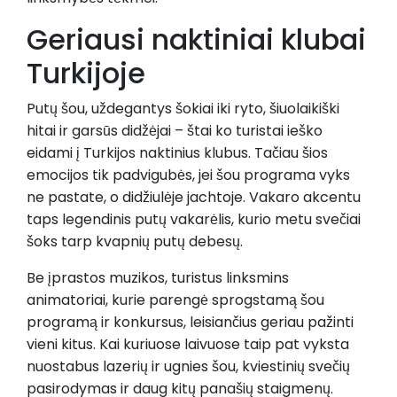
Geriausi naktiniai klubai
Turkijoje
Putų šou, uždegantys šokiai iki ryto, šiuolaikiški
hitai ir garsūs didžėjai – štai ko turistai ieško
eidami į Turkijos naktinius klubus. Tačiau šios
emocijos tik padvigubės, jei šou programa vyks
ne pastate, o didžiulėje jachtoje. Vakaro akcentu
taps legendinis putų vakarėlis, kurio metu svečiai
šoks tarp kvapnių putų debesų.
Be įprastos muzikos, turistus linksmins
animatoriai, kurie parengė sprogstamą šou
programą ir konkursus, leisiančius geriau pažinti
vieni kitus. Kai kuriuose laivuose taip pat vyksta
nuostabus lazerių ir ugnies šou, kviestinių svečių
pasirodymas ir daug kitų panašių staigmenų.