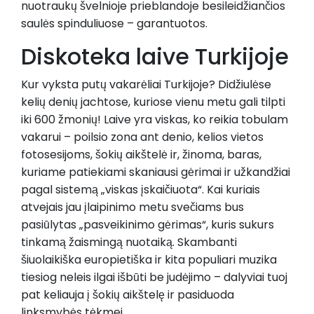
nuotraukų švelnioje prieblandoje besileidžiančios
saulės spinduliuose – garantuotos.
Diskoteka laive Turkijoje
Kur vyksta putų vakarėliai Turkijoje? Didžiulėse
kelių denių jachtose, kuriose vienu metu gali tilpti
iki 600 žmonių! Laive yra viskas, ko reikia tobulam
vakarui – poilsio zona ant denio, kelios vietos
fotosesijoms, šokių aikštelė ir, žinoma, baras,
kuriame patiekiami skaniausi gėrimai ir užkandžiai
pagal sistemą „viskas įskaičiuota“. Kai kuriais
atvejais jau įlaipinimo metu svečiams bus
pasiūlytas „pasveikinimo gėrimas“, kuris sukurs
tinkamą žaismingą nuotaiką. Skambanti
šiuolaikiška europietiška ir kita populiari muzika
tiesiog neleis ilgai išbūti be judėjimo – dalyviai tuoj
pat keliauja į šokių aikštelę ir pasiduoda
linksmybės tėkmei.