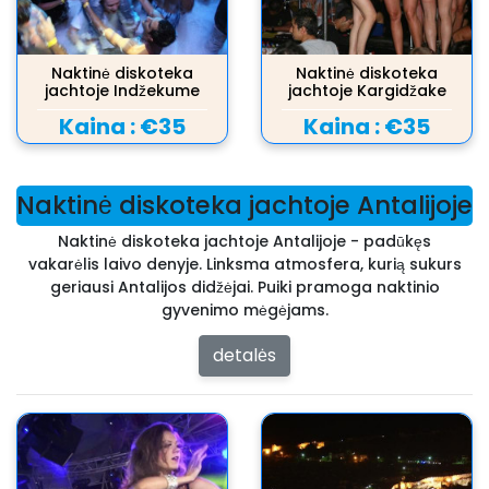
Naktinė diskoteka
Naktinė diskoteka
jachtoje Indžekume
jachtoje Kargidžake
Kaina :
€35
Kaina :
€35
Naktinė diskoteka jachtoje Antalijoje
Naktinė diskoteka jachtoje Antalijoje - padūkęs
vakarėlis laivo denyje. Linksma atmosfera, kurią sukurs
geriausi Antalijos didžėjai. Puiki pramoga naktinio
gyvenimo mėgėjams.
detalės