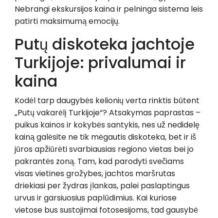
Nebrangi ekskursijos kaina ir pelninga sistema leis
patirti maksimumą emocijų.
Putų diskoteka jachtoje
Turkijoje: privalumai ir
kaina
Kodėl tarp daugybės kelionių verta rinktis būtent
„Putų vakarėlį Turkijoje“? Atsakymas paprastas –
puikus kainos ir kokybės santykis, nes už nedidelę
kainą galėsite ne tik mėgautis diskoteka, bet ir iš
jūros apžiūrėti svarbiausias regiono vietas bei jo
pakrantės zoną. Tam, kad parodyti svečiams
visas vietines grožybes, jachtos maršrutas
driekiasi per žydras įlankas, palei paslaptingus
urvus ir garsiuosius paplūdimius. Kai kuriose
vietose bus sustojimai fotosesijoms, tad gausybė