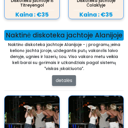
Diskoteka jachtoje iš
Diskoteka jachtoje
Titreyengol
Čolaklyje
Kaina :
€35
Kaina :
€35
Naktinė diskoteka jachtoje Alanijoje
Naktinė diskoteka jachtoje Alanijoje - į programą įeina
kelionė jachta jūroje, uždegantis putų vakarėlis laivo
denyje, ugnies ir lazerių šou. Viso vakaro metu veikia
keli barai su gėrimais ir užkandžiais pagal sistemą
"viskas įskaičiuota".
detalės