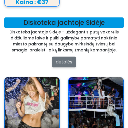
Kaina :
€37
Diskoteka jachtoje Sidėje
Diskoteka jachtoje Sidėje - uždegantis putų vakarėlis
didžiuliame laive ir puiki galimybė pamatyti naktinio
miesto pakrantę su daugybe mirksinčių šviesų bei
smagiai praleisti laiką linksmų žmonių kompanijoje.
detalės