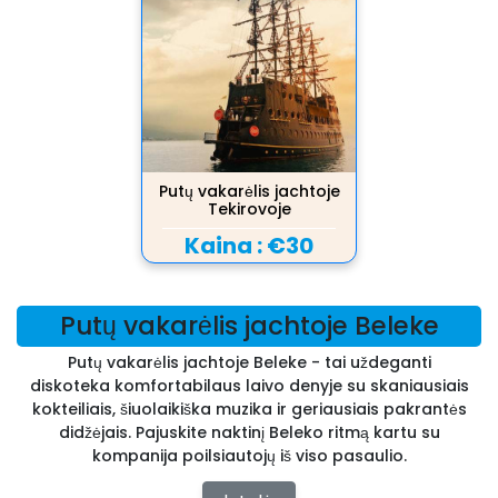
Putų vakarėlis jachtoje
Tekirovoje
Kaina :
€30
Putų vakarėlis jachtoje Beleke
Putų vakarėlis jachtoje Beleke - tai uždeganti
diskoteka komfortabilaus laivo denyje su skaniausiais
kokteiliais, šiuolaikiška muzika ir geriausiais pakrantės
didžėjais. Pajuskite naktinį Beleko ritmą kartu su
kompanija poilsiautojų iš viso pasaulio.