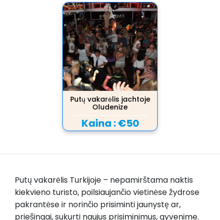
Putų vakarėlis jachtoje
Oludenize
Kaina :
€50
Putų vakarėlis Turkijoje – nepamirštama naktis
kiekvieno turisto, poilsiaujančio vietinėse žydrose
pakrantėse ir norinčio prisiminti jaunystę ar,
priešingai, sukurti naujus prisiminimus, gyvenime.