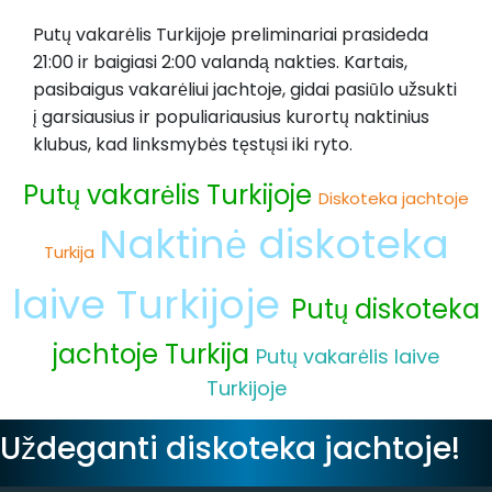
Putų vakarėlis Turkijoje preliminariai prasideda
21:00 ir baigiasi 2:00 valandą nakties. Kartais,
pasibaigus vakarėliui jachtoje, gidai pasiūlo užsukti
į garsiausius ir populiariausius kurortų naktinius
klubus, kad linksmybės tęstųsi iki ryto.
Putų vakarėlis Turkijoje
Diskoteka jachtoje
Naktinė diskoteka
Turkija
laive Turkijoje
Putų diskoteka
jachtoje Turkija
Putų vakarėlis laive
Turkijoje
Uždeganti diskoteka jachtoje!