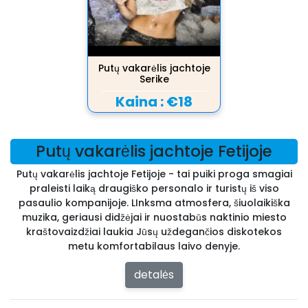
Putų vakarėlis jachtoje
Serike
Kaina :
€18
Putų vakarėlis jachtoje Fetijoje
Putų vakarėlis jachtoje Fetijoje - tai puiki proga smagiai
praleisti laiką draugiško personalo ir turistų iš viso
pasaulio kompanijoje. LInksma atmosfera, šiuolaikiška
muzika, geriausi didžėjai ir nuostabūs naktinio miesto
kraštovaizdžiai laukia Jūsų uždegančios diskotekos
metu komfortabilaus laivo denyje.
detalės