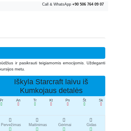
Call & WhatsApp
+90 506 764 09 07
pūdžius ir pasikrauti teigiamomis emocijomis. Uždeganti
skursijos metu.
Iškyla Starcraft laivu iš
Kumkojaus detalės
Pr
An
Tr
Kt
Pn
Št
Sk
Pervežimas
Maitinimas
Gėrimai
Gidas