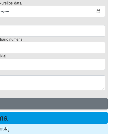
ursijos data
ario numeris:
kiai
ama
uostą