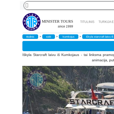
MINISTER TOURS
TITULINIS
TURKIJA 
since 1999
>
>
>
titulinis
sidė
kumkojus
iškyla starcraft laivu 
Iškyla Starcraft laivu iš Kumkojaus - tai linksma pram
animacija, put