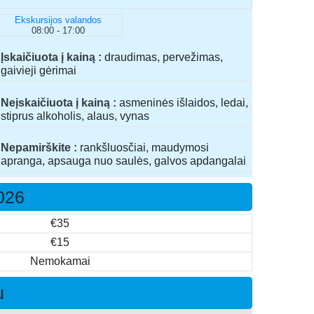
Ekskursijos valandos
08:00 - 17:00
Įskaičiuota į kainą
draudimas, pervežimas,
gaivieji gėrimai
Neįskaičiuota į kainą
asmeninės išlaidos, ledai,
stiprus alkoholis, alaus, vynas
Nepamirškite
rankšluosčiai, maudymosi
apranga, apsauga nuo saulės, galvos apdangalai
2026
€35
€15
Nemokamai
u