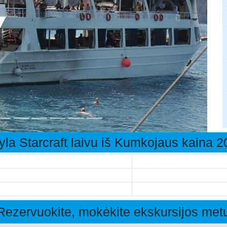
yla Starcraft laivu iš Kumkojaus kaina 
Rezervuokite, mokėkite ekskursijos met