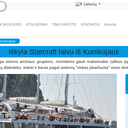
Lietuvių
EKSKURSIJOS
ATSILIEPIMAI
TINKLARAŠTIS
KONTAKTAI
Kurortai
iš kumkojaus
Iškyla Starcraft laivu iš Kumkojaus
oga visoms amžiaus grupėms, norintiems gauti maksimaliai ryškius įs
ų diskoteka, šokiai ir baras pagal sistemą "viskas įskaičiuota" visos ek