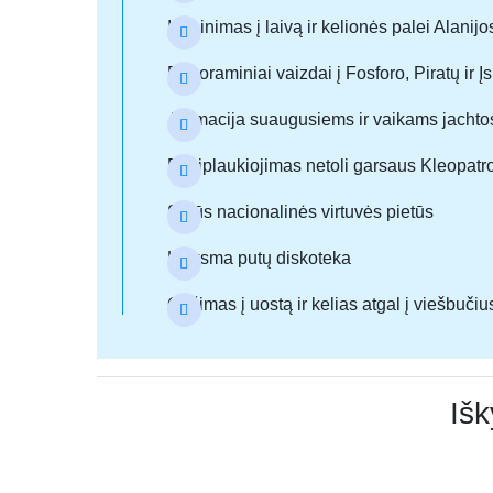
Įlaipinimas į laivą ir kelionės palei Alanij
Panoraminiai vaizdai į Fosforo, Piratų ir
Animacija suaugusiems ir vaikams jachto
Pasiplaukiojimas netoli garsaus Kleopatro
Sotūs nacionalinės virtuvės pietūs
Linksma putų diskoteka
Grįžimas į uostą ir kelias atgal į viešbučiu
Išk