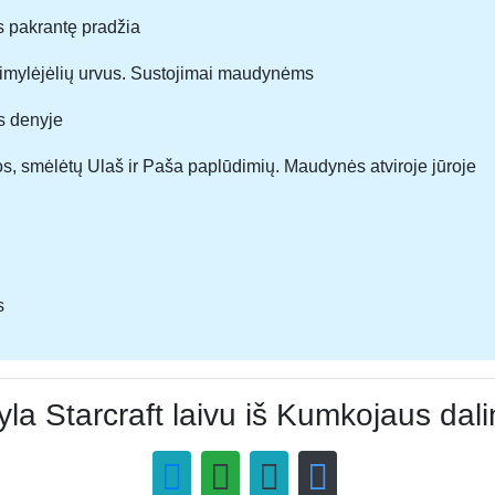
os pakrantę pradžia
 Įsimylėjėlių urvus. Sustojimai maudynėms
s denyje
s, smėlėtų Ulaš ir Paša paplūdimių. Maudynės atviroje jūroje
s
yla Starcraft laivu iš Kumkojaus dali