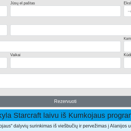
Jūsų el.paštas
Eksk
Kamb
Vaikai
Kūdi
Rezervuoti
kyla Starcraft laivu iš Kumkojaus progr
kojaus“ dalyvių surinkimas iš viešbučių ir pervežimas į Alanijos 