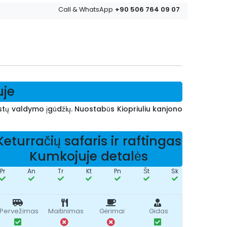
+90 506 764 09 07
Call & WhatsApp
uje
austų valdymo įgūdžių. Nuostabūs Kiopriuliu kanjono
Keturračių safaris ir raftingas
Kumkojuje detalės
Pr
An
Tr
Kt
Pn
Št
Sk
Pervežimas
Maitinimas
Gėrimai
Gidas