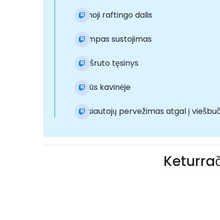
Pirmoji raftingo dalis
Trumpas sustojimas
Maršruto tęsinys
Pietūs kavinėje
Poilsiautojų pervežimas atgal į viešbuč
Keturrač