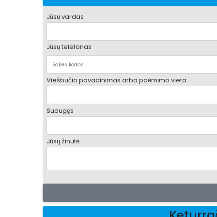
Jūsų vardas
Jūsų telefonas
Viešbučio pavadinimas arba paėmimo vieta
Suaugęs
Jūsų žinutė
Keturra