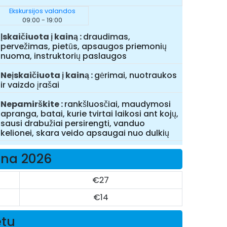
Ekskursijos valandos
09:00 - 19:00
Įskaičiuota į kainą
draudimas,
pervežimas, pietūs, apsaugos priemonių
nuoma, instruktorių paslaugos
Neįskaičiuota į kainą
gėrimai, nuotraukos
ir vaizdo įrašai
Nepamirškite
rankšluosčiai, maudymosi
apranga, batai, kurie tvirtai laikosi ant kojų,
sausi drabužiai persirengti, vanduo
kelionei, skara veido apsaugai nuo dulkių
aina 2026
€27
€14
etu