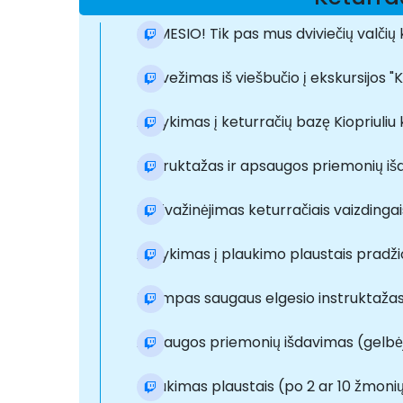
DĖMESIO! Tik pas mus dviviečių valči
Pervežimas iš viešbučio į ekskursijos "
Atvykimas į keturračių bazę Kiopriuliu
Instruktažas ir apsaugos priemonių i
Pasivažinėjimas keturračiais vaizdingai
Atvykimas į plaukimo plaustais pradži
Trumpas saugaus elgesio instruktaža
Apsaugos priemonių išdavimas (gelbėj
Plaukimas plaustais (po 2 ar 10 žmoni