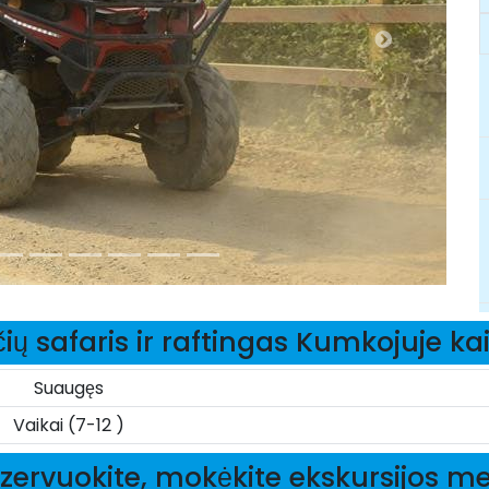
ių safaris ir raftingas Kumkojuje k
Suaugęs
Vaikai (7-12 )
zervuokite, mokėkite ekskursijos m