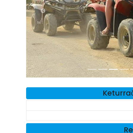
Keturrač
Re