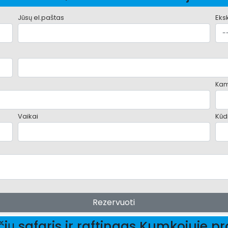
Jūsų el.paštas
Eks
Kam
Vaikai
Kūdi
Rezervuoti
čių safaris ir raftingas Kumkojuje 