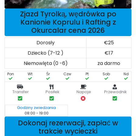
Zjazd Tyrolką, wędrówka po
Kanionie Koprulu i Rafting z
Okurcalar cena 2026
Dorosły
€25
Dziecko (7-12 )
€17
Niemowlęta (0 -6)
za darmo
Pon
Wt
Śr
Czw
Pt
Sob
Nd
Transfer
Posiłek
Napoje
Przewodnik
Godziny zwiedzania
08:00 - 19:00
Dokonaj rezerwacji, zapłać w
trakcie wycieczki