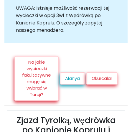
UWAGA: Istnieje możliwość rezerwacji tej
wycieczki w opcji 3w1 z Wędrówką po
Kanionie Koprulu. O szczegóły zapytaj
naszego menadżera.
Na jakie
wycieczki
fakultatywne
Alanya
Okurcalar
mogę się
wybrać w
Turcji?
Zjazd Tyrolką, wędrówka
po Kanionie Koprulu i