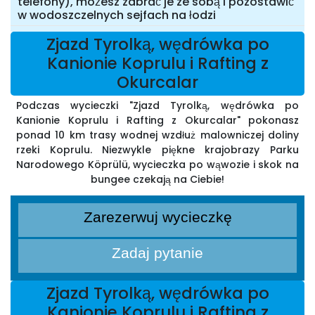
telefony), możesz zabrać je ze sobą i pozostawić
w wodoszczelnych sejfach na łodzi
Zjazd Tyrolką, wędrówka po
Kanionie Koprulu i Rafting z
Okurcalar
Podczas wycieczki "Zjazd Tyrolką, wędrówka po
Kanionie Koprulu i Rafting z Okurcalar" pokonasz
ponad 10 km trasy wodnej wzdłuż malowniczej doliny
rzeki Koprulu. Niezwykle piękne krajobrazy Parku
Narodowego Köprülü, wycieczka po wąwozie i skok na
bungee czekają na Ciebie!
Zarezerwuj wycieczkę
Zadaj pytanie
Zjazd Tyrolką, wędrówka po
Kanionie Koprulu i Rafting z