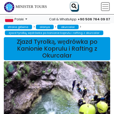
MINISTER TOURS
+90 506 764 09 07
Polski
Call & WhatsApp
>
>
>
strona główna
alanya
okurcalar
zjazd tyrolką, wędrówka po kanionie koprulu i rafting z okurcalar
Zjazd Tyrolką, wędrówka po
Kanionie Koprulu i Rafting z
Okurcalar