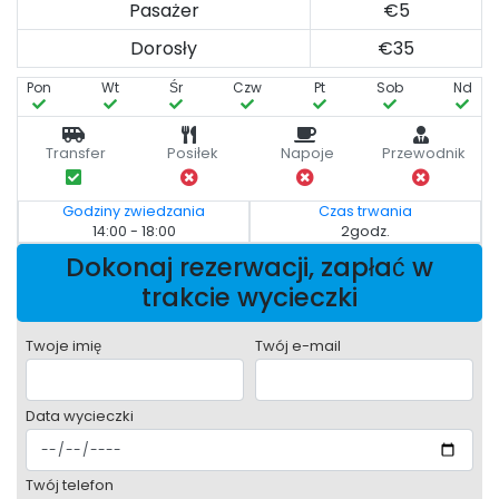
Pasażer
€5
Dorosły
€35
Pon
Wt
Śr
Czw
Pt
Sob
Nd
Transfer
Posiłek
Napoje
Przewodnik
Godziny zwiedzania
Czas trwania
14:00 - 18:00
2godz.
Dokonaj rezerwacji, zapłać w
trakcie wycieczki
Twoje imię
Twój e-mail
Data wycieczki
Twój telefon