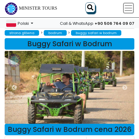
MINISTER TOURS
+90 506 764 09 07
Polski
Call & WhatsApp
>
>
strona główna
bodrum
buggy safari w bodrum
Buggy Safari w Bodrum
Buggy Safari w Bodrum cena 2026