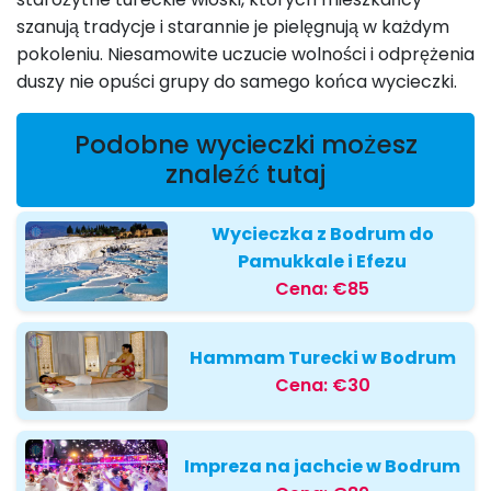
szanują tradycje i starannie je pielęgnują w każdym
pokoleniu. Niesamowite uczucie wolności i odprężenia
duszy nie opuści grupy do samego końca wycieczki.
Podobne wycieczki możesz
znaleźć tutaj
Wycieczka z Bodrum do
Pamukkale i Efezu
Cena:
€85
Hammam Turecki w Bodrum
Cena:
€30
Impreza na jachcie w Bodrum