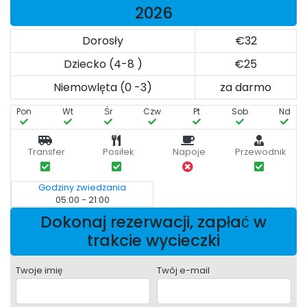
2026
Dorosły
€32
Dziecko (4-8 )
€25
Niemowlęta (0 -3)
za darmo
Pon
Wt
Śr
Czw
Pt
Sob
Nd
Transfer
Posiłek
Napoje
Przewodnik
Godziny zwiedzania
05:00 - 21:00
Dokonaj rezerwacji, zapłać w
trakcie wycieczki
Twoje imię
Twój e-mail