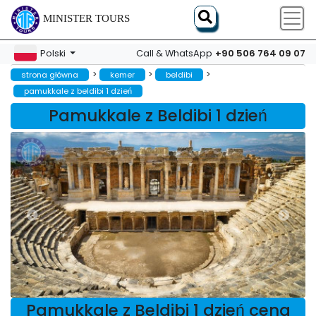
MINISTER TOURS
+90 506 764 09 07
Polski
Call & WhatsApp
>
>
>
strona główna
kemer
beldibi
pamukkale z beldibi 1 dzień
Pamukkale z Beldibi 1 dzień
Pamukkale z Beldibi 1 dzień cena