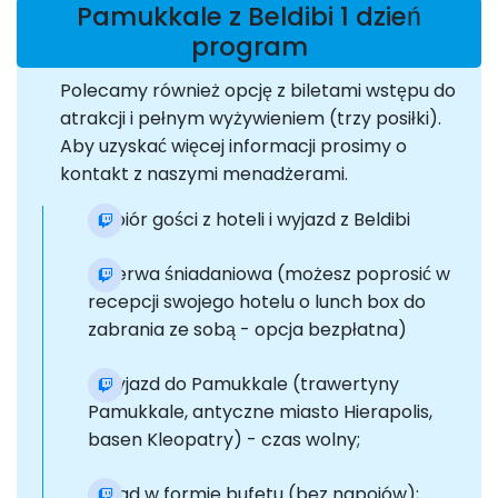
Pamukkale z Beldibi 1 dzień
program
Polecamy również opcję z biletami wstępu do
atrakcji i pełnym wyżywieniem (trzy posiłki).
Aby uzyskać więcej informacji prosimy o
kontakt z naszymi menadżerami.
Odbiór gości z hoteli i wyjazd z Beldibi
Przerwa śniadaniowa (możesz poprosić w
recepcji swojego hotelu o lunch box do
zabrania ze sobą - opcja bezpłatna)
Przyjazd do Pamukkale (trawertyny
Pamukkale, antyczne miasto Hierapolis,
basen Kleopatry) - czas wolny;
Obiad w formie bufetu (bez napojów);