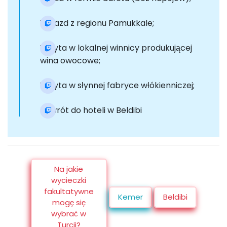
Wyjazd z regionu Pamukkale;
Wizyta w lokalnej winnicy produkującej
wina owocowe;
Wizyta w słynnej fabryce włókienniczej;
Powrót do hoteli w Beldibi
Na jakie
wycieczki
fakultatywne
Kemer
Beldibi
mogę się
wybrać w
Turcji?