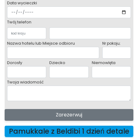
Data wycieczki
Twój telefon
Nazwa hotelu lub Miejsce odbioru
Nr pokoju;
Dorosły
Dziecko
Niemowlęta
Twoja wiadomość
Zarezerwuj
Pamukkale z Beldibi 1 dzień detale