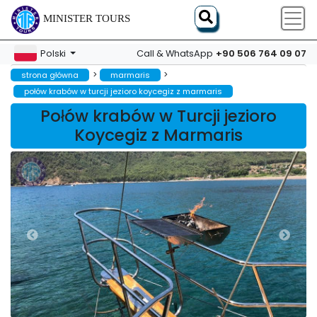
MINISTER TOURS
+90 506 764 09 07
Polski
Call & WhatsApp
>
>
strona główna
marmaris
połów krabów w turcji jezioro koycegiz z marmaris
Połów krabów w Turcji jezioro
Koycegiz z Marmaris