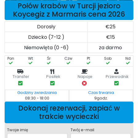
Połów krabów w Turcji jezioro
Koycegiz z Marmaris cena 2026
Dorosły
€25
Dziecko (7-12 )
€15
Niemowlęta (0 -6)
za darmo
Pon
Wt
Śr
Czw
Pt
Sob
Nd
Transfer
Posiłek
Napoje
Przewodnik
Godziny zwiedzania
Czas trwania
08:30 - 18:00
9godz.
Dokonaj rezerwacji, zapłać w
trakcie wycieczki
Twoje imię
Twój e-mail