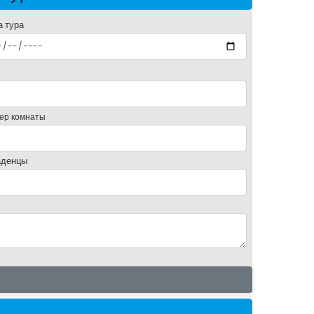
а тура
ер комнаты
денцы