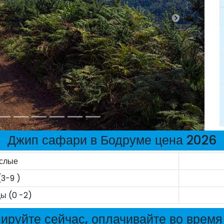
Джип сафари в Бодруме цена 2026
слые
(3-9 )
ы (0 -2)
ируйте сейчас, оплачивайте во время