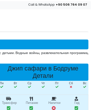
+90 506 764 09 07
Call & WhatsApp
с детьми. Водные войны, развлекательная программа,
Джип сафари в Бодруме
Детали
Пн
Вт
Ср
Чт
Пт
Сб
Вс
Трансфер
Питание
Напитки
Гид