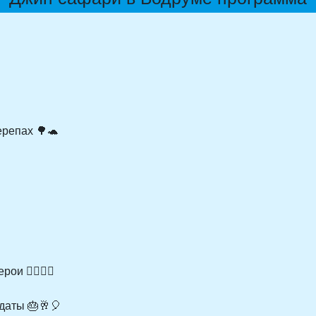
репах 🌳🐢
 🦸‍♂️🦸‍♀️
даты 🎂🥂🎈