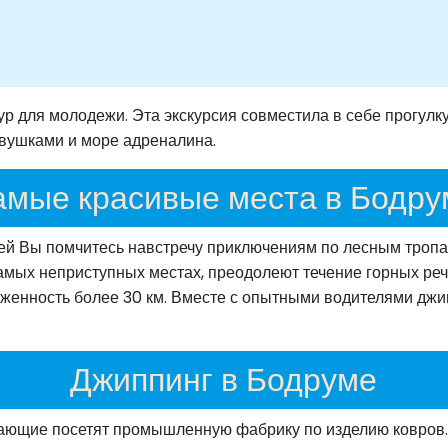
 для молодежи. Эта экскурсия совместила в себе прогулку
евушками и море адреналина.
амые красивые места в Бодру
ей Вы помчитесь навстречу приключениям по лесным троп
амых неприступных местах, преодолеют течение горных реч
женность более 30 км. Вместе с опытными водителями джи
Джиппинг в Бодруме
хающие посетят промышленную фабрику по изделию ковров.