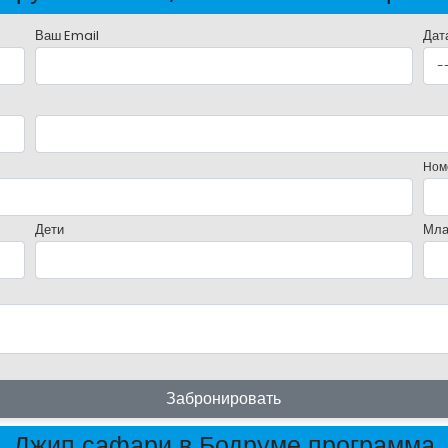
Ваш Email
Дат
Ном
Дети
Мла
Забронировать
Джип сафари в Бодруме программа