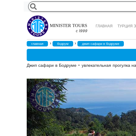
MINISTER TOURS
ГЛАВНАЯ
ТУРЦИЯ 
с 1999
>
>
главная
бодрум
джип сафари в бодруме
Джип сафари в Бодруме - увлекательная прогулка на