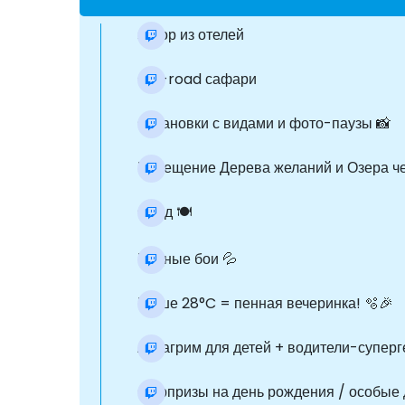
забор из отелей
Off-road сафари
Остановки с видами и фото-паузы 📸
Посещение Дерева желаний и Озера че
Обед 🍽️
Водные бои 💦
Выше 28°C = пенная вечеринка! 🫧🎉
Аквагрим для детей + водители-супергерои
Сюрпризы на день рождения / особые 