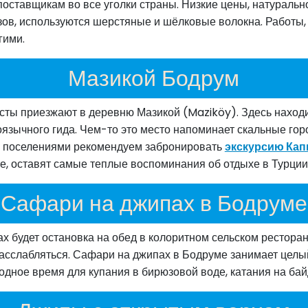
оставщикам во все уголки страны. Низкие цены, натурально
ов, используются шерстяные и шёлковые волокна. Работы,
гими.
Мазикой Бодрум
сты приезжают в деревню Мазикой (Maziköy). Здесь наход
язычного гида. Чем-то это место напоминает скальные горо
и поселениями рекомендуем забронировать
экскурсию Кап
е, оставят самые теплые воспоминания об отдыхе в Турции
Сафари на джипах в Бодруме
ах будет остановка на обед в колоритном сельском рестор
 расслабляться. Сафари на джипах в Бодруме занимает цел
бодное время для купания в бирюзовой воде, катания на ба