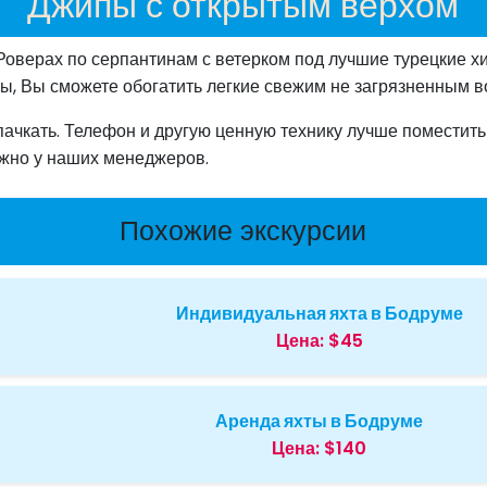
Джипы с открытым верхом
Роверах по серпантинам с ветерком под лучшие турецкие х
ы, Вы сможете обогатить легкие свежим не загрязненным в
пачкать. Телефон и другую ценную технику лучше поместит
ожно у наших менеджеров.
Похожие экскурсии
Индивидуальная яхта в Бодруме
Цена:
$45
Аренда яхты в Бодруме
Цена:
$140