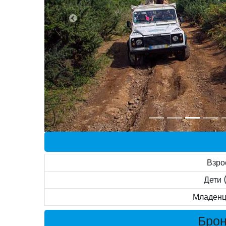
Взро
Дети 
Младенц
Брон