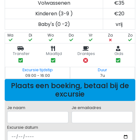
Volwassenen
€35
Kinderen (3-9 )
€20
Baby's (0 -2)
vrij
Ma
Di
Wo
Do
Vr
Za
Zo
Transfer
Maaltijd
Drankjes
Gids
Excursie tijdstip
Duur
09:00 - 16:00
7u
Plaats een boeking, betaal bij de
excursie
Je naam
Je emailadres
Excursie datum