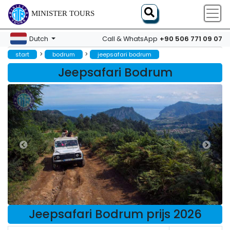
MINISTER TOURS
+90 506 771 09 07
Dutch
Call & WhatsApp
>
>
start
bodrum
jeepsafari bodrum
Jeepsafari Bodrum
Jeepsafari Bodrum prijs 2026