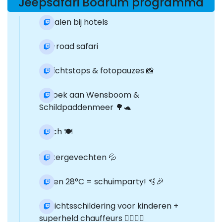
Jeepsafari Bodrum programma
ophalen bij hotels
Off-road safari
Uitzichtstops & fotopauzes 📸
Bezoek aan Wensboom &
Schildpaddenmeer 🌳🐢
Lunch 🍽️
Watergevechten 💦
Boven 28°C = schuimparty! 🫧🎉
Gezichtsschildering voor kinderen +
superheld chauffeurs 🦸‍♂️🦸‍♀️