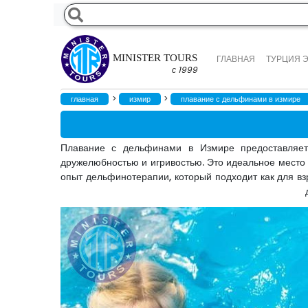
MINISTER TOURS
ГЛАВНАЯ
ТУРЦИЯ 
с 1999
>
>
главная
измир
плавание с дельфинами в измире
Плавание с дельфинами в Измире предоставляет 
дружелюбностью и игривостью. Это идеальное место 
опыт дельфинотерапии, который подходит как для вз