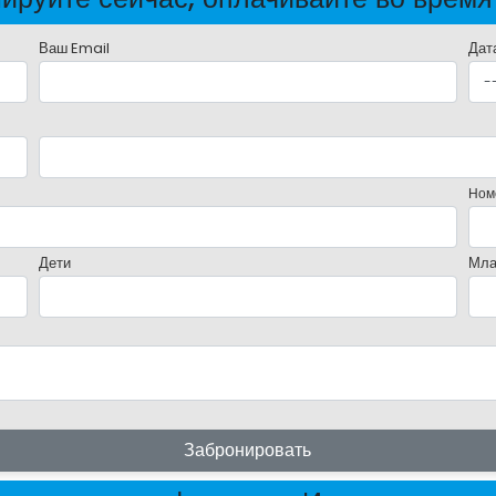
Ваш Email
Дат
Ном
Дети
Мла
Забронировать