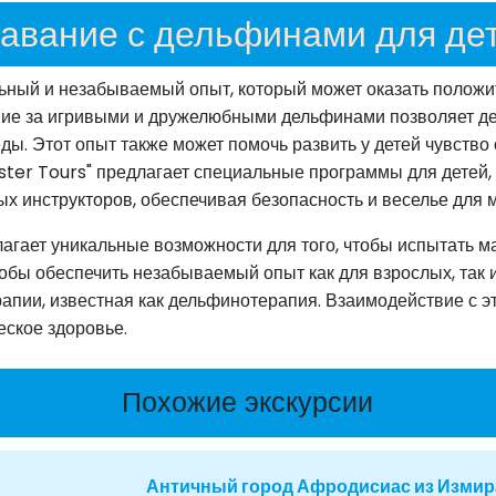
авание с дельфинами для де
ьный и незабываемый опыт, который может оказать положит
ние за игривыми и дружелюбными дельфинами позволяет дет
ды. Этот опыт также может помочь развить у детей чувство
nister Tours" предлагает специальные программы для детей
х инструкторов, обеспечивая безопасность и веселье для 
длагает уникальные возможности для того, чтобы испытать 
обы обеспечить незабываемый опыт как для взрослых, так 
ерапии, известная как дельфинотерапия. Взаимодействие с
еское здоровье.
Похожие экскурсии
Античный город Афродисиас из Измир