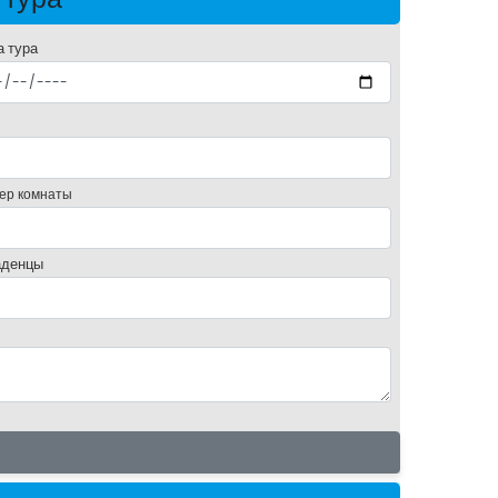
а тура
ер комнаты
денцы