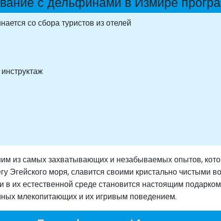
вание с дельфинами в Измире прогр
ается со сбора туристов из отелей
 инструктаж
ним из самых захватывающих и незабываемых опытов, кото
гу Эгейского моря, славится своими кристально чистыми в
и в их естественной среде становится настоящим подарком
умных млекопитающих и их игривым поведением.