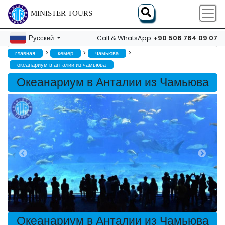
MINISTER TOURS
+90 506 764 09 07
Русский
Call & WhatsApp
>
>
>
главная
кемер
чамьюва
океанариум в анталии из чамьюва
Океанариум в Анталии из Чамьюва
Океанариум в Анталии из Чамьюва