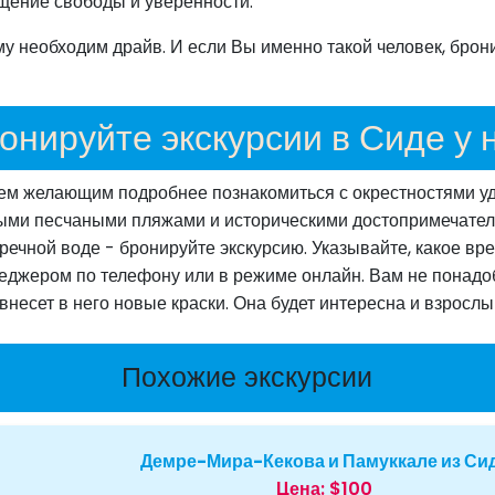
щение свободы и уверенности.
му необходим драйв. И если Вы именно такой человек, брон
онируйте экскурсии в Сиде у 
ем желающим подробнее познакомиться с окрестностями уд
нными песчаными пляжами и историческими достопримечател
 речной воде - бронируйте экскурсию. Указывайте, какое вр
еджером по телефону или в режиме онлайн. Вам не понадоб
несет в него новые краски. Она будет интересна и взрослым
Похожие экскурсии
Демре-Мира-Кекова и Памуккале из Си
Цена:
$100