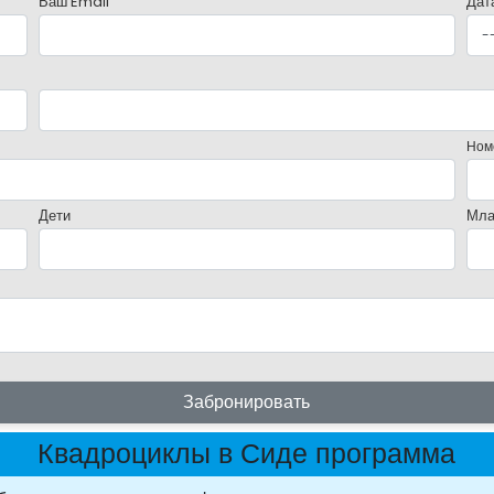
Ваш Email
Дат
Ном
Дети
Мла
Забронировать
Квадроциклы в Сиде программа