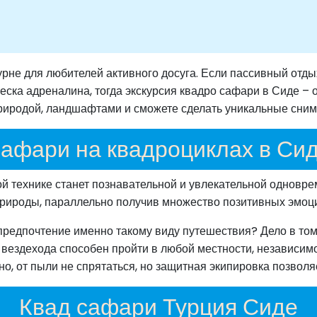
рне для любителей активного досуга. Если пассивный отды
ска адреналина, тогда экскурсия квадро сафари в Сиде – 
риродой, ландшафтами и сможете сделать уникальные снимк
афари на квадроциклах в Си
й технике станет познавательной и увлекательной одновр
рироды, параллельно получив множество позитивных эмоций
редпочтение именно такому виду путешествия? Дело в том, 
вездехода способен пройти в любой местности, независимо 
но, от пыли не спрятаться, но защитная экипировка позволя
Квад сафари Турция Сиде