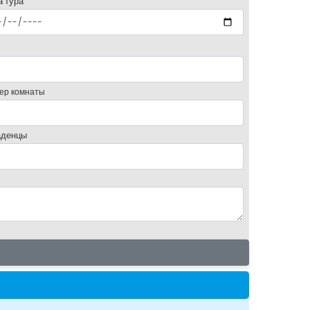
а тура
ер комнаты
денцы